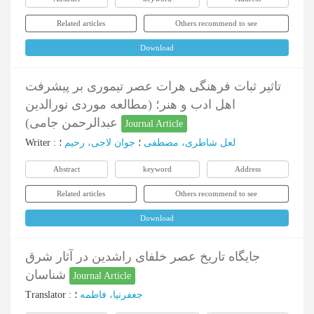
Related articles
Others recommend to see
Download
تاثیر ثبات فرهنگی هرات عصر تیموری بر پیشرفت
اهل ادب و هنر؛ (مطالعه موردی نورالدین
عبدالرحمن جامی)
Journal Article
Writer
:
؛
جوان لاجی، رحیم
؛
لعل شاطری، مصطفی
Abstract
keyword
Address
Related articles
Others recommend to see
Download
جایگاه تاریخ عصر خلفای راشدین در آثار شرق
شناسان
Journal Article
Translator
:
؛
جعفرنیا، فاطمه