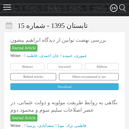
Skip
to
main
content
تابستان 1395 - شماره 15
بررسی نهضت توابین از دیدگاه ابراهیم بیضون
Journal Article
Writer
:
؛
جان احمدی، فاطمه
؛
عموری، حمیده
Abstract
keyword
Address
Related articles
Others recommend to see
Download
نگاهی به روابط طریقت مولویه و دولت عثمانی، در
عصر اصلاحات سلیم سوم و محمود دوم
Journal Article
Writer
:
؛
سعدآبادی، پریسا
؛
فاطمی نژاد، مونا