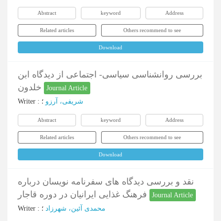
Abstract
keyword
Address
Related articles
Others recommend to see
Download
بررسی روانشناسی سیاسی- اجتماعی از دیدگاه ابن
خلدون
Journal Article
Writer
:
؛
شریفی، آرزو
Abstract
keyword
Address
Related articles
Others recommend to see
Download
نقد و بررسی دیدگاه های سفرنامه نویسان درباره
فرهنگ غذایی ایرانیان در دوره قاجار
Journal Article
Writer
:
؛
محمدی آئین، شهرزاد