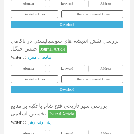
Abstract
keyword
Address
Related articles
Others recommend to see
Download
بررسی نقش اندیشه های سوسیالیستی در ناکامی
جنبش جنگل
Journal Article
Writer
:
؛
صادقی، منیره
Abstract
keyword
Address
Related articles
Others recommend to see
Download
بررسی سیر تاریخی فتح شام با تکیه بر منابع
نخستین اسلامی
Journal Article
Writer
:
؛
زینی وند، زهرا
Abstract
keyword
Address