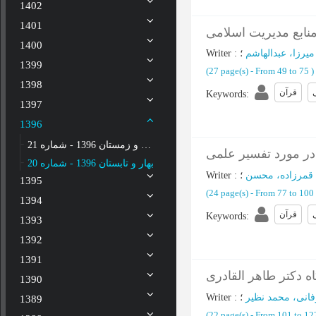
1402
1401
نابع مدیریت اسلامی
1400
میرزا، عبدالهاشم
؛
:
Writer
1399
(‎27 page(s) -
From 49 to 75
)
1398
قرآن
Keywords
:
1397
1396
پاییز و زمستان 1396 - شماره 21
در مورد تفسیر علمی
بهار و تابستان 1396 - شماره 20
قمرزاده، محسن
؛
:
Writer
1395
(‎24 page(s) -
From 77 to 100
1394
قرآن
Keywords
:
1393
1392
1391
ه دکتر طاهر القادری
1390
انی، محمد نظیر
؛
:
Writer
1389
(‎22 page(s) -
From 101 to 1