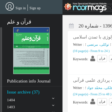
Skip
to
Sign in
Sign up
main
content
قرآن و علم
وژی با تمدن اسلامی
؛
توکلی، مرتضی
؛
:
Writer
(‎16 page(s) -
From 9 to 24
)
قرآن
Keywords
:
پردازی علمی قرآنی
Publication info Journal
لکی، محمّد جواد
؛
:
Writer
Issue archive (37)
(‎24 page(s) -
From 25 to 48
)
1404
قرآن
Keywords
:
1403