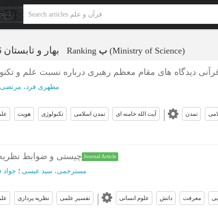
بهار و تابستان 1396 - شماره 20
(Ministry of Science)
ب
Ranking
آنی دیدگاه های مقام معظم رهبری درباره نسبت علم و تکنول
مطهری فرد، مرتضی
امی
تمدن
آیت الله خامنه ای
تمدن اسلامی
تکنولوژی
هویت
علم
چیستی و ضوابط نظریه 
Journal Article
مسترحمی، سید عیسی
؛
جواد ف
بی
معرفت
دانش
علوم انسانی
تفسیر علمی
نظریه پردازی
علم