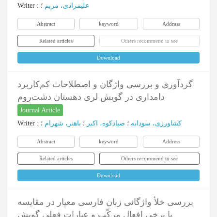
Writer
:
؛
علیمرادی، مریم
Abstract
keyword
Address
Related articles
Others recommend to see
Download
گردآوری و بررسی واژگان و اصطلاحات کم‌کاربرد
دامداری در گویش لری دهستان دشت‌روم
Journal Article
Writer
:
؛
باهنر، شهرام
؛
صیادکوه، اکبر
؛
کشاورزی، سودابه
Abstract
keyword
Address
Related articles
Others recommend to see
Download
بررسی خلأ واژگانی زبان فارسی معیار در مقایسه
با برخی افعال مرکّب و عبارات فعلی گویش