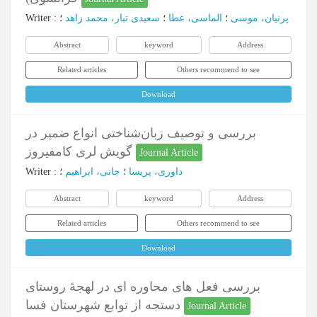
Writer
:
؛
سعیدی تبار، محمد زاهد
؛
الماسی، عطا
؛
پرنیان، موسی
Abstract
keyword
Address
Related articles
Others recommend to see
Download
بررسی و توصیف زبان‌شناختی انواع ضمیر در
گویش لری کامفیروز
Journal Article
Writer
:
؛
جانی، ابراهیم
؛
داوری، پریسا
Abstract
keyword
Address
Related articles
Others recommend to see
Download
بررسی فعل های محاوره ای در لهجۀ روستای
دستجه از توابع شهرستان فسا
Journal Article