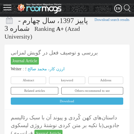
Skip
to
main
پاییز 1397، سال چهارم -
Download search results
content
شماره 3
Ranking
A+
(Azad
University)
بررسی و توصیف فعل در گویش لمزانی
Journal Article
Writer
:
؛
ارزن کار، محمد صالح
Abstract
keyword
Address
Related articles
Others recommend to see
Download
داستان‌های کهن کُردی و پیوند آن با سبک رئالیسم
جادویی(با تکیه بر متن کردی نوشتۀ روژی لیسکوی
فرانسوی)
Journal Article