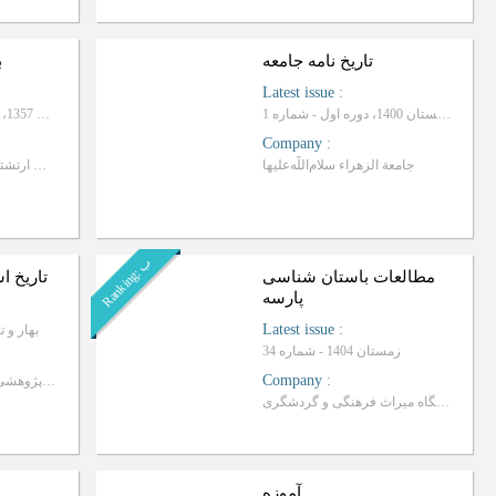
تاریخ نامه جامعه
ب
Latest issue
:
پاییز و زمستان 1400، دوره اول - شماره 1
آذر و دی 1357، سال سیزدهم - شماره 5
Company
:
جامعة الزهراء سلام‌اللّه‌علیها
نشريه ستاد بزرگ ارتشتاران- كميته تاريخ نظامي
ب
R
a
n
k
i
n
g
:
مطالعات باستان شناسی
تاریخ ا
پارسه
Latest issue
:
بهار و تابستان 
زمستان 1404 - شماره 34
Company
:
موسسه آموزشی و پژوهشی امام خمینی قدس سره
پژوهشگاه ميراث فرهنگی و گردشگری
آموزه