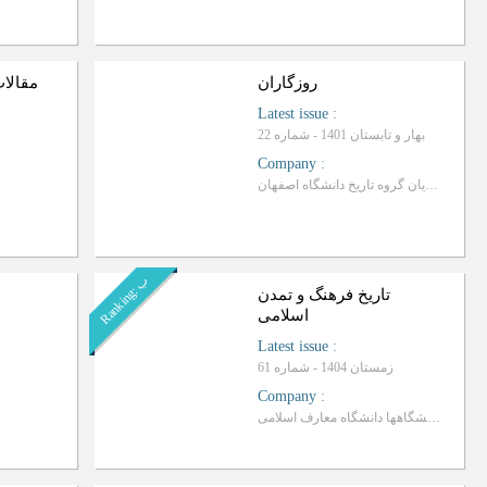
روزگاران
مقالا
Latest issue
:
بهار و تابستان 1401 - شماره 22
Company
:
انجمن علمی دانشجویان گروه تاریخ دانشگاه اصفهان
ب
R
a
n
k
i
n
g
:
تاریخ فرهنگ و تمدن
اسلامی
Latest issue
:
زمستان 1404 - شماره 61
Company
:
نهاد نمایندگی مقام معظم رهبری در دانشگاهها دانشگاه معارف اسلامی