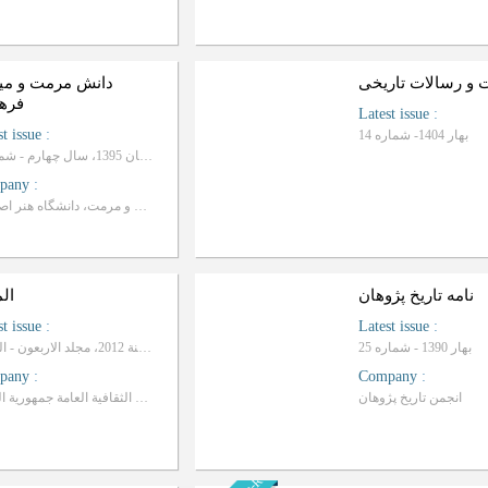
ت و رسالات تاریخی
دانش مرمت و می
فره
Latest issue
:
st issue
:
بهار 1404- شماره 14
بهار و تابستان 1395، سال چهارم - شماره 1
pany
:
دانشکده حفاظت و مرمت، دانشگاه هنر اصفهان
نامه تاریخ پژوهان
ال
st issue
:
Latest issue
:
بهار 1390 - شماره 25
السنة 2012، مجلد الاربعون - العدد 1
pany
:
Company
:
انجمن تاريخ پژوهان
تصدرها وزارة الثقافة و الاعلام- دار الشئون الثقافية العامة جمهورية العراق