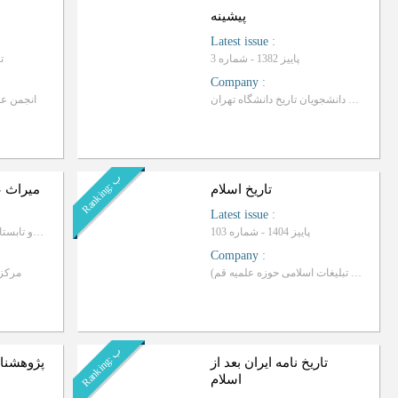
پیشینه
Latest issue
:
پاییز 1382 - شماره 3
تاب
Company
:
هسته علمی دانشجویان تاریخ دانشگاه تهران
انجمن ع
ب
R
a
n
k
i
n
g
:
تاریخ اسلام
میراث ع
Latest issue
:
پاییز 1404 - شماره 103
بهار و تابستان 1404 - شماره 27 و 28
Company
:
دانشگاه باقر العلوم ( وابسته به دفتر تبلیغات اسلامی حوزه علمیه قم)
مرکز
ب
R
a
n
k
i
n
g
:
تاریخ نامه ایران بعد از
پژوهشنام
اسلام