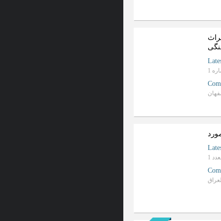
راث
نگی
Late
Com
مورد
Late
Com