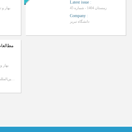
Latest issue
:
زمستان 1404 - شماره 45
بهار و تابستان 
Company
:
دانشگاه تبریز
مطالعات
بهار و تابست
دانشگاه بین‌المللی امام خمینی(ره) قزوین