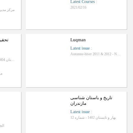
Latest Courses
:
2021/02/16
مرکز مدیر
Luqman
تحقی
Latest issue
:
Automne-hiver 2011 & 2012 - Numéro 42
پاییز و زمستان 1404، دوره هفتم- شماره 14
مر
تاریخ و باستان شناسی
مازندران
Latest issue
:
بهار و تابستان 1402 - شماره 12
الج