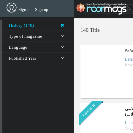
Skip
to
Sign in
Sign up
main
content
History (140)
140 Title
Type of magazine
Language
Safa
Published Year
Late
Nove
Ranking: B
لامی
ات)
Late