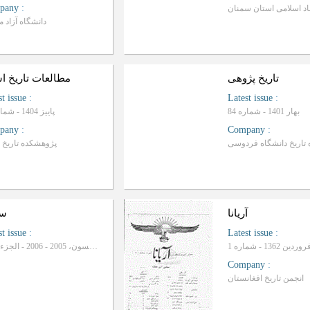
pany
:
دانشگاه آزاد 
تاریخ پژوهی
مطالعات تاریخ اس
st issue
:
Latest issue
:
بهار 1401 - شماره 84
پاییز 1404 - شماره 66
pany
:
Company
:
پژوهشکده تاریخ ا
آریانا
سو
st issue
:
Latest issue
:
المجلد الثالث و الخمسون، 2005 - 2006 - الجزء 1 و 2
Company
:
انجمن تاریخ افغانستان