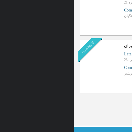
Com
گیان
Ranking: B
ران
Late
Com
وشتر