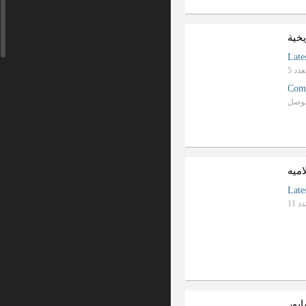
یخیة
Late
Com
امیه
Late
پور