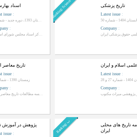
Ranking: Science-Research
تاریخ پزشکی
اسناد بهارس
st issue
:
Latest issue
:
ستان 1404 - شماره 50
پاییز و زمستان 1393، دوره جدید - شماره 5
pany
:
Company
:
لمی حقوق پزشکی ایران
کتابخانه، موزه و مرکز اسناد مجلس شورای اسلامی
لمی اسلام و ایران
تاریخ معاصر ا
st issue
:
Latest issue
:
زمستان 1390 - شماره 60
pany
:
Company
:
 پژوهشی میراث مکتوب
موسسه مطالعات تاريخ معاصر ايران
ب
R
a
n
k
i
n
g
:
ه تاریخ های محلی
پژوهش در آموزش تا
ایران
st issue
: