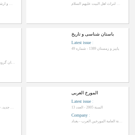
المرکز الوثائقی لتراث اهل البیت علیهم السلام
اداره کل فرهنگ و ارشاد اسلامی استان سمنان
باستان شناسی و تاریخ
Latest issue
:
پاییز و زمستان 1389 - شماره 49
انجمن علمی دانشجویان گروه تاریخ دانشگاه فردوسی
المورخ العربی
Latest issue
:
السنة 2005 - العدد 13
دوره جدید، فروردین 1362 - شماره 1
Company
:
تصدر عن الأمانة العامة المورخین العرب - بغداد