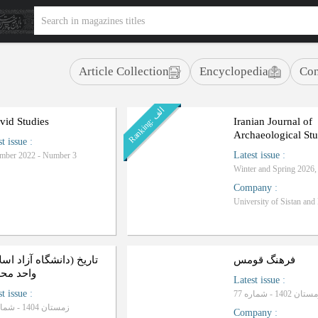
Article Collection
Encyclopedia
Con
ا
ف
R
a
n
k
i
n
g
:
ل
vid Studies
Iranian Journal of
Archaeological Stu
st issue
:
Latest issue
:
mber 2022 - Number 3
Company
:
فرهنگ قومس
تاریخ (دانشگاه آزاد اس
واحد محل
Latest issue
:
st issue
:
ان 1402 - شماره 77
زمستان 1404 - شماره 79
Company
: