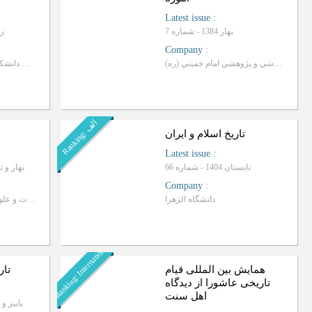
Latest issue
:
بهار 1384 - شماره 7
زمست
Company
:
موسسه آموزشي و پژوهشي امام خميني (ره)
جهاد دانشگاهی دانشکده ادبیات و علوم انسانی
ا
ف
R
a
n
k
i
n
g
:
ل
تاریخ اسلام و ایران
Latest issue
:
تابستان 1404 - شماره 66
بهار و تابستان 
Company
:
دانشگاه الزهرا
انجمن علمی دانشجویی گروه تاریخ دانشکده ادبیات و علوم انسانی دانشگاه تهران
Ranking: International
همایش بین المللی قیام
تار
تاریخی عاشورا از دیدگاه
اهل سنت
پاییز و زمستا