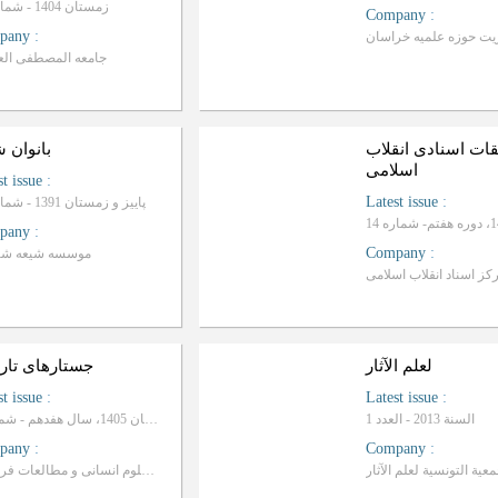
زمستان 1404 - شماره 36
Company
:
pany
:
یت حوزه علمیه خراسان
جامعه المصطفی العا
قات اسنادی انقلاب
بانوان 
اسلامی
st issue
:
Latest issue
:
پاییز و زمستان 1391 - شماره 29
pany
:
Company
:
موسسه شیعه شن
کز اسناد انقلاب اسلامی
لعلم الآثار
جستارهای تار
st issue
:
Latest issue
:
السنة 2013 - العدد 1
بهار و تابستان 1405، سال هفدهم - شماره 1
pany
:
Company
:
معية التونسية لعلم الآثار
پژوهشکده علوم انسانی و مطالعات فرهنگی