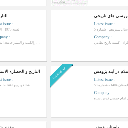
ررسی های تاریخی
التار
st issue
:
Latest issue
:
السنة 1975 - العدد 5
pany
:
Company
:
تصدرها الجمعیة العراقیة للتاریخ و الآثار - موسسة دارالکتب و النشر جامعة الموصل
ب
R
a
n
k
i
n
g
:
سلام در آینه پژوهش
التاریخ و الحضاره الاسل
st issue
:
Latest issue
:
1404 - شماره 58
شتاء و ربیع 1447 - العدد 11
Company
:
باستان پژوهی
جندی‌ شا