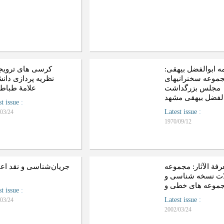
مه ابوالفضل بیهقی:
کرسی های ترویج
موعه سخنرانیهای
نظریه پردازی دان
مجلس بزرگداشت
علامۀ طباطب
الفضل بیهقی مشهد
st issue
:
Latest issue
:
03/24
1970/09/12
رفة الآثار: مجموعه
جریا‌ن‌‌شنا‌سی‌ و نقد اعت
ات نسخه شناسی و
st issue
:
Latest issue
:
03/24
2002/03/24