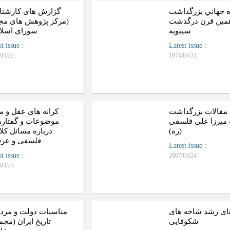
ه جهاني بزرگداشت
گزارش های کارشن
همين قرن درگذشت
(مرکز پژوهش های م
سيبويه
شورای اسلا
st issue
:
Latest issue
:
05/22
1975/04/21
مقالات بزرگداشت
کرانه های عقل و مع
ه ميرزا علی فلسفی
موضوعات و گفتاره
(ره)
درباره مسائل کلا
فلسفی و عرف
Latest issue
:
st issue
:
2007/03/24
03/23
ای رشد شاخه های
مناسبات دولت و مردم
شکوفایی
تاریخ ایران (مج