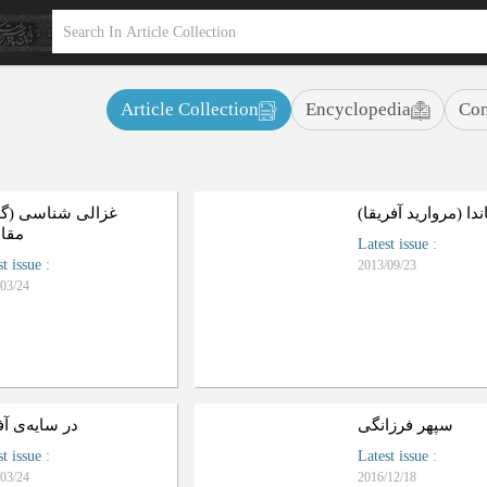
Article Collection
Encyclopedia
Con
ندا (مروارید آفریقا)
غزالی شناسی (گز
مقال
Latest issue
:
st issue
:
2013/09/23
03/24
سپهر فرزانگی
در سایه‌ی آ
st issue
:
Latest issue
:
03/24
2016/12/18