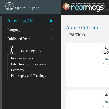
Skip
to
Sign in
Sign up
main
content
Proceedings (28)
Article Collection
Language
(28 Title)
Published Year
یده
by category
ات)
Interdisciplinary
Late
Literature and Languages
2010/
Economy
Philosophy and Theology
فتاب
Late
2019/