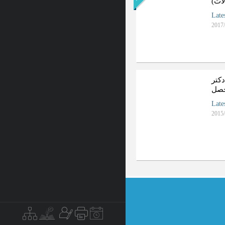
ات)
Late
2017/
کتر
حصل
Late
2015/