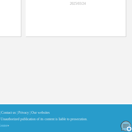
2025/03/24
|
Contact us |
Privacy |
Our websites
 Unauthorized publication of its content is liable to prosecution.
enter
»