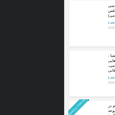
اسی
جلس
می)
Late
2026/
نا -
ایی
می،
انی
Late
2016/
Ranking: National
 در
موعه