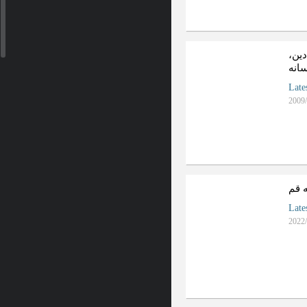
دين،
سانه
Late
2009/
 قم
Late
2022/