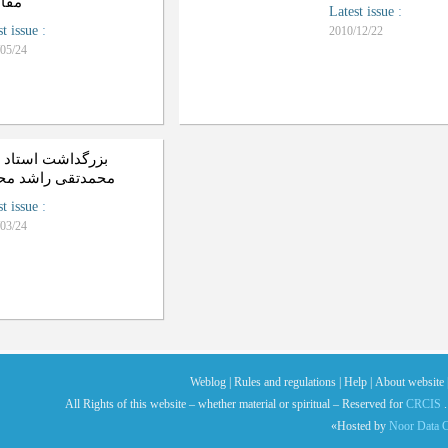
مقال
Latest issue
:
st issue
:
2010/12/22
05/24
بزرگداشت استاد د
محمدتقی راشد م
st issue
:
03/24
Weblog |
Rules and regulations |
Help |
About website 
All Rights of this website – whether material or spiritual – Reserved for
CRCIS
.
«Hosted by
Noor Data C