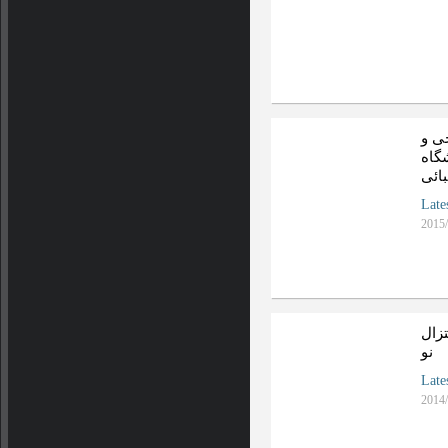
ی و
شگاه
ائی
Late
2015/
زال‌
نو
Late
2014/