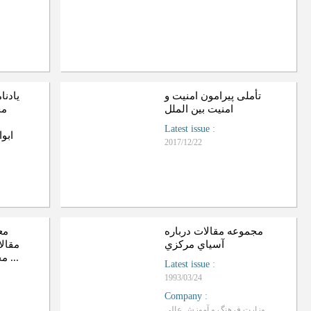
تأملی پیرامون امنیت و
یادنا
امنیت بین الملل
مج
Latest issue
:
ابو
2017/12/22
مجموعه مقالات درباره
مع
آسياي مرکزي
مقال
مجموعه های خطی و ...
Latest issue
:
1993/03/24
Company
:
وزارت فرهنگ و آموزش عالی