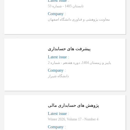
Latest issue
:
تابستان 1405 - شماره 53
Company
:
معاونت پژوهشی و فناوری دانشگاه اصفهان
ا
ف
R
a
n
k
i
n
g
:
ل
پیشرفت های حسابداری
Latest issue
:
پاییز و زمستان 1404، دوره هفدهم - شماره 2
Company
:
دانشگاه شیراز
ب
R
a
n
k
i
n
g
:
پژوهش های حسابداری مالی
Latest issue
:
Winter 2026, Volume 17 - Number 4
Company
: