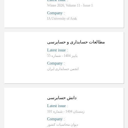
Winter 2026, Volume 11 - Issue 1
Company
:
IA University of Arak
ب
R
a
n
k
i
n
g
:
مطالعات حسابداری و حسابرسی
Latest issue
:
پاییز 1404 - شماره 55
Company
:
انجمن حسابداری ایران
ب
R
a
n
k
i
n
g
:
دانش حسابرسی
Latest issue
:
زمستان 1404 - شماره 101
Company
:
دیوان محاسبات کشور