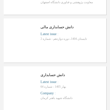
معاونت پژوهشی و فناوری دانشگاه اصفهان
ا
ف
R
a
n
k
i
n
g
:
ل
دانش حسابداری مالی
Latest issue
:
تابستان 1404، دوره دوازدهم - شماره 2
ا
ف
R
a
n
k
i
n
g
:
ل
دانش حسابداری
Latest issue
:
بهار 1405 - شماره 64
Company
:
دانشگاه شهید باهنر کرمان