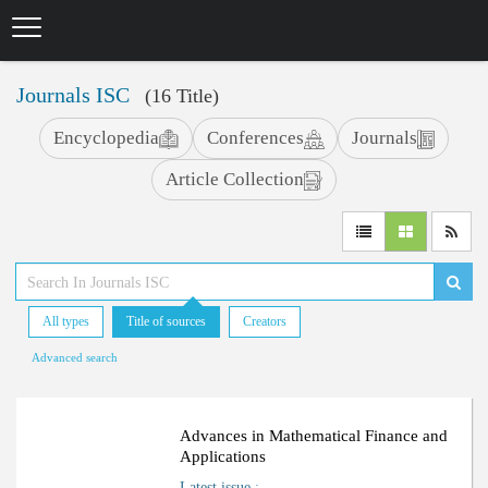
Skip
to
main
content
Journals ISC
(16 Title)
Encyclopedia
Conferences
Journals
Article Collection
All types
Title of sources
Creators
Advanced search
ا
ف
R
a
n
k
i
n
g
:
ل
Advances in Mathematical Finance and
Applications
Latest issue
: