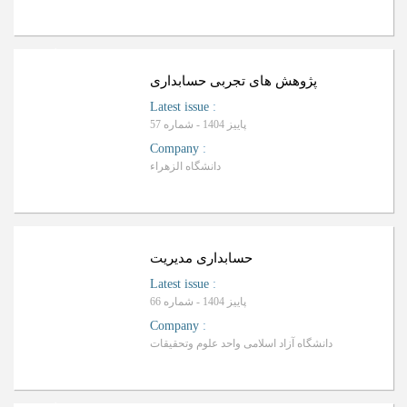
ا
ف
R
a
n
k
i
n
g
:
ل
پژوهش های تجربی حسابداری
Latest issue
:
پاییز 1404 - شماره 57
Company
:
دانشگاه الزهراء
Ranking: B
حسابداری مدیریت
Latest issue
:
پاییز 1404 - شماره 66
Company
:
دانشگاه آزاد اسلامی واحد علوم وتحقیقات