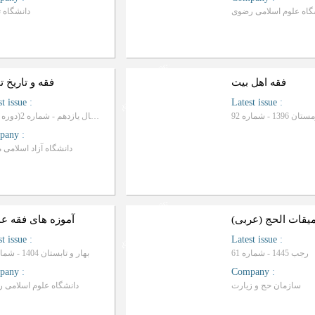
گاه علوم اسلامی رضوی
دانشگاه 
Ranking: Scientific-Progrative
فقه اهل بیت
فقه و تاریخ 
st issue
:
Latest issue
:
ان 1396 - شماره 92
تابستان 1404، سال یازدهم - شماره 2(دوره جدید)
pany
:
دانشگاه آزاد اسلامی 
Ranking: Scientific-Progrative
یقات الحج (عربی)
آموزه های فقه عب
st issue
:
Latest issue
:
رجب 1445 - شماره 61
بهار و تابستان 1404 - شماره 10
pany
:
Company
:
سازمان حج و زيارت
دانشگاه علوم اسلامی 