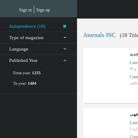
Skip
to
Sign in
Sign up
main
content
Jurisprudence (18)
Journals ISC
(18 Titl
Type of magazine
Language
جدید
Published Year
Late
From year:
1255
Com
ثقلین
To year:
1404
ب
R
a
n
k
i
n
g
:
قهی
Late
Com