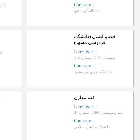
Company
:
دانش
دانشگاه کردستان
ب
R
a
n
k
i
n
g
:
فقه و اصول (دانشگاه
فردوسی مشهد)
Latest issue
:
زمست
زمستان 1404 - شماره 143
Company
:
دانشگاه فردوسی مشهد
ج
R
a
n
k
i
n
g
:
فقه مقارن
م
Latest issue
:
پاییز و زمستان 1403 - شماره 24
Company
:
دانشگاه مذاهب اسلامی