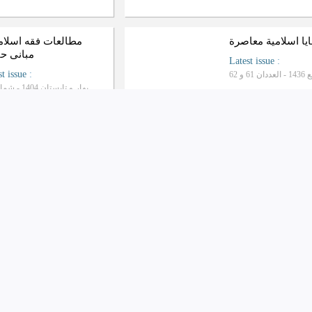
یا اسلامیة معاصرة
مطالعات فقه اسلام
مبانی ح
Latest issue
:
st issue
:
بهار و تابستان 1404 - شماره 51
Company
:
pany
:
ز دراسات فلسفة الدین
جامعه المصطفی العا
Ranking: Scientific-Progrative
میقات حج
حکومت اسل
st issue
:
Latest issue
:
پاییز 1403 - شماره 129
بهار 1404 - شماره 115
pany
:
Company
:
دبیرخانه مجلس خبرگان ر