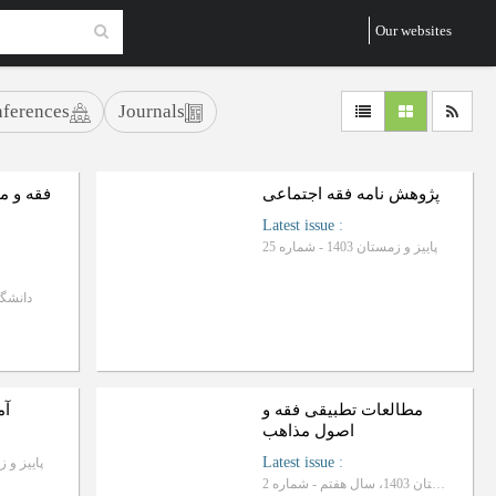
Our websites
ferences
Journals
پژوهش نامه فقه اجتماعی
فقه و م
Latest issue
:
پاییز و زمستان 1403 - شماره 25
دانشگا
ب
R
a
n
k
i
n
g
:
مطالعات تطبیقی فقه و
آم
اصول مذاهب
Latest issue
:
پاییز و زمستان 4
پاییز و زمستان 1403، سال هفتم - شماره 2