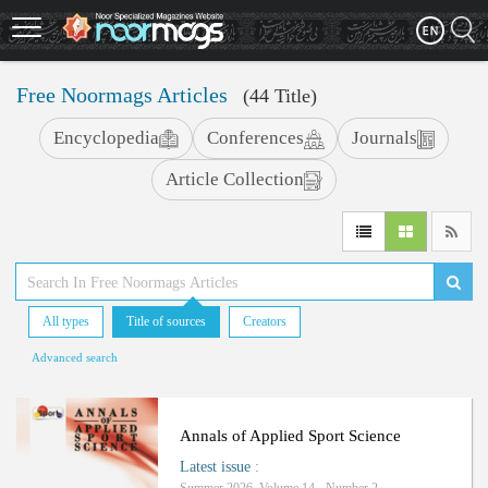
Skip
to
main
content
Free Noormags Articles
(44 Title)
Encyclopedia
Conferences
Journals
Article Collection
All types
Title of sources
Creators
Advanced search
Annals of Applied Sport Science
Latest issue
: