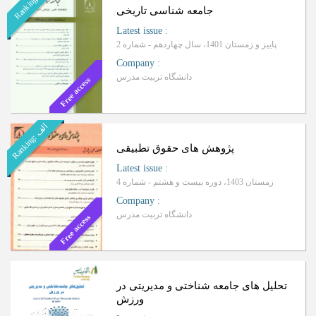
R
a
n
k
i
n
g
:
جامعه شناسی تاریخی
Latest issue
:
پاییز و زمستان 1401، سال چهاردهم - شماره 2
Company
:
دانشگاه تربیت مدرس
Free access
ا
ف
R
a
n
k
i
n
g
:
ل
پژوهش های حقوق تطبیقی
Latest issue
:
زمستان 1403، دوره بیست و هشتم - شماره 4
Company
:
دانشگاه تربیت مدرس
Free access
تحلیل های جامعه شناختی و مدیریتی در
ورزش