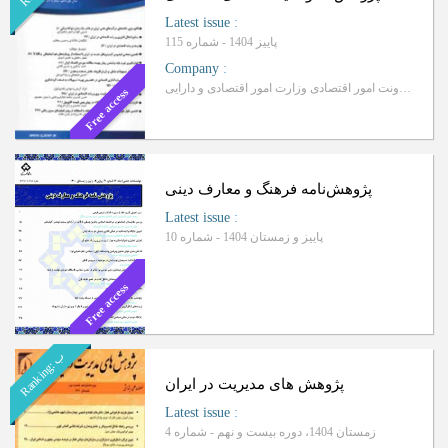
Latest issue
:
پاییز 1404 - شماره 115
Company
:
معاونت امور اقتصادی وزارت امور اقتصادی و دارایی
Free access
پ‍‍‍ژوهش‌نامه فرهنگ و معارف دینی
Latest issue
:
پاییز و زمستان 1404 - شماره 10
Free access
ب
R
a
n
k
i
n
g
:
پژوهش های مدیریت در ایران
Latest issue
:
زمستان 1404، دوره بیست و نهم - شماره 4