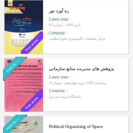
ره آورد نور
Latest issue
:
پاییز 1404 - شماره 92
Company
:
مرکز تحقیقات کامپیوتری علوم اسلامی
Free access
ب
R
a
n
k
i
n
g
:
پژوهش های مدیریت منابع سازمانی
Latest issue
:
زمستان 1403، دوره چهاردهم - شماره 4
Company
:
دانشگاه تربیت مدرس
Free access
ب
R
a
n
k
i
n
g
:
Political Organizing of Space