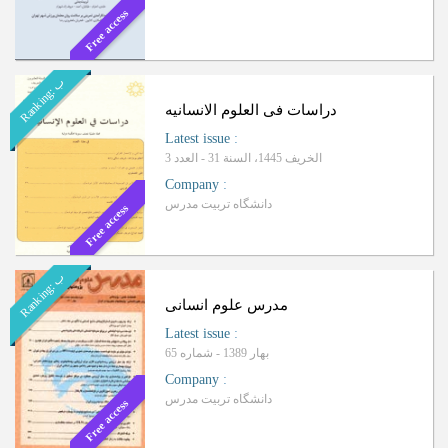
Free access
ب
R
a
n
k
i
n
g
:
دراسات فی العلوم الانسانیه
Latest issue
:
الخریف 1445، السنة 31 - العدد 3
Company
:
دانشگاه تربیت مدرس
Free access
ب
R
a
n
k
i
n
g
:
مدرس علوم انسانی
Latest issue
:
بهار 1389 - شماره 65
Company
:
دانشگاه تربیت مدرس
Free access