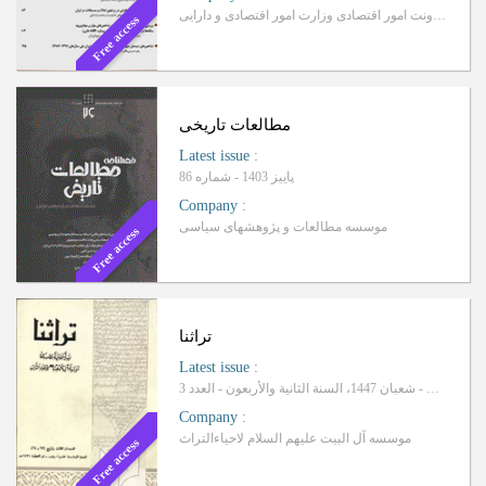
معاونت امور اقتصادی وزارت امور اقتصادی و دارایی
Free access
مطالعات تاریخی
Latest issue
:
پاییز 1403 - شماره 86
Company
:
موسسه مطالعات و پژوهشهای سیاسی
Free access
تراثنا
Latest issue
:
رجب - شعبان 1447، السنة الثانیة والأربعون - العدد 3
Company
:
موسسه آل البیت علیهم السلام لاحیاء‌التراث
Free access