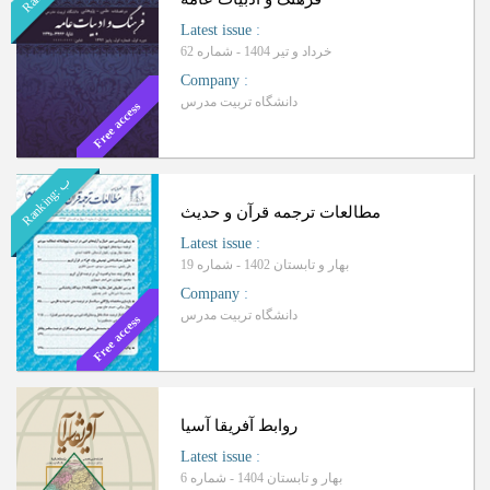
Latest issue
:
خرداد و تیر 1404 - شماره 62
Company
:
دانشگاه تربیت مدرس
Free access
ب
R
a
n
k
i
n
g
:
مطالعات ترجمه قرآن و حدیث
Latest issue
:
بهار و تابستان 1402 - شماره 19
Company
:
دانشگاه تربیت مدرس
Free access
روابط آفریقا آسیا
Latest issue
:
بهار و تابستان 1404 - شماره 6