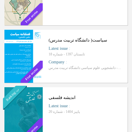
Free access
سیاست( دانشگاه تربیت مدرس)
Latest issue
:
تابستان 1397 - شماره 18
Company
:
انجمن علمی- دانشجویی علوم سیاسی دانشگاه تربیت مدرس
Free access
ب
R
a
n
k
i
n
g
:
اندیشه فلسفی
Latest issue
:
پاییز 1404 - شماره 20
Free access