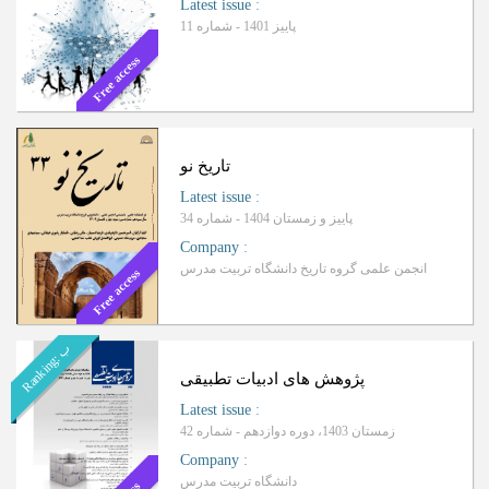
Latest issue
:
پاییز 1401 - شماره 11
Free access
تاریخ نو
Latest issue
:
پاییز و زمستان 1404 - شماره 34
Company
:
انجمن علمی گروه تاریخ دانشگاه تربیت مدرس
Free access
ب
R
a
n
k
i
n
g
:
پژوهش های ادبیات تطبیقی
Latest issue
:
زمستان 1403، دوره دوازدهم - شماره 42
Company
:
دانشگاه تربیت مدرس