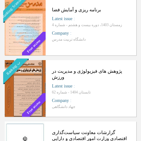
Ranking: Science-Research
برنامه ریزی و آمایش فضا
Latest issue
:
زمستان 1403، دوره بیست و هشتم - شماره 4
Company
:
دانشگاه تربیت مدرس
Free access
ب
R
a
n
k
i
n
g
:
پژوهش های فیزیولوژی و مدیریت در
ورزش
Latest issue
:
تابستان 1404 - شماره 62
Company
:
Free access
جهاد دانشگاهی
گزارشات معاونت سیاست‌گذاری
اقتصادی وزارت امور اقتصادی و دارایی