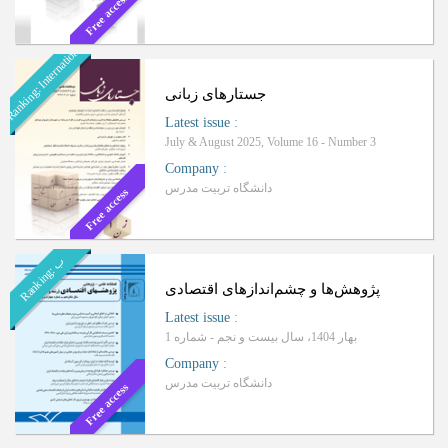
Free access
Ranking: International
جستارهای زبانی
Latest issue
:
July & August 2025, Volume 16 - Number 3
Company
:
دانشگاه تربیت مدرس
Free access
ب
R
a
n
k
i
n
g
:
پژوهش‌ها و چشم‌اندازهای اقتصادی
Latest issue
:
بهار 1404، سال بیست و نجم - شماره 1
Company
:
دانشگاه تربیت مدرس
Free access