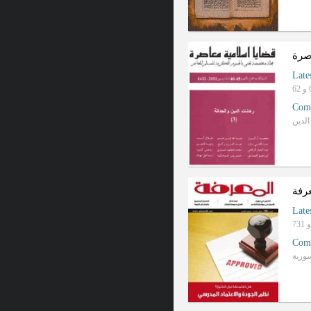
صرة
Late
Com
لدین
رفة
Late
Com