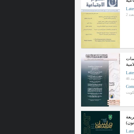
اعیة
Late
سات
امیة
Late
Com
یعة
نون)
Late