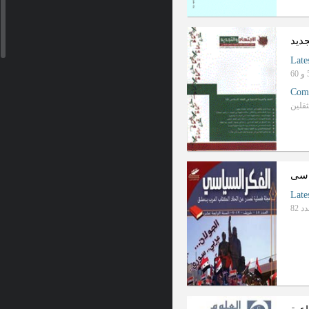
جدید
Late
Com
ثقلین
اسی
Late