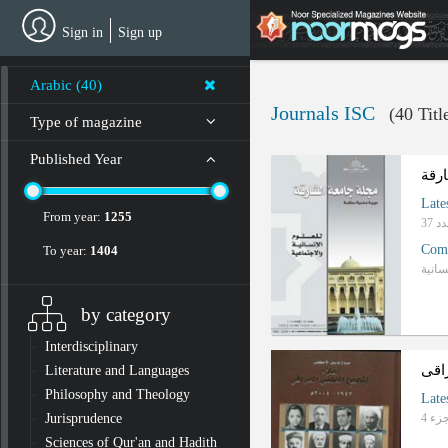
Skip
to
Sign in
Sign up
main
content
Arabic (40)
Journals ISC
(40 Titl
Type of magazine
Published Year
رقة
Late
From year:
1255
Com
To year:
1404
سانیة
by category
Interdisciplinary
اقی
Literature and Languages
Philosophy and Theology
Late
Jurisprudence
Sciences of Qur'an and Hadith