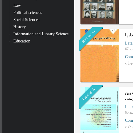
Law
Political sciences
Social Sciences
History
ب
R
a
n
k
i
n
g
:
Information and Library Science
ابها
Education
Late
Com
Ranking: A
دبین
رسی
Late
Com
د کرج