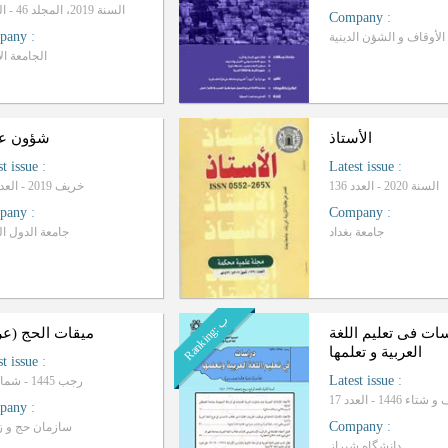
السنة 2019، المجلد 46 - العدد 3
Company
:
pany
:
الجامعة الأ
الأستاذ
شؤون عر
st issue
:
Latest issue
:
السنة 2020 - العدد 136
خریف 2019 - العدد 179
pany
:
Company
:
جامعة بغداد
جامعة الدول ال
ب
R
a
n
k
i
n
g
:
ات فی تعلیم اللغة
میقات الحج (عر
العربیة و تعلمها
st issue
:
Latest issue
:
رجب 1445 - شماره 61
اء 1446 - العدد 17
pany
:
Company
:
سازمان حج و ز
دانشگاه شيراز