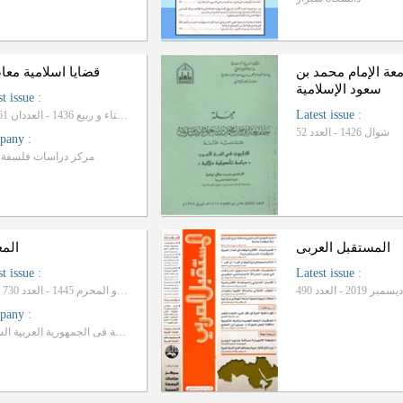
عة الإمام محمد بن
قضایا اسلامیة معا
سعود الإسلامیة
st issue
:
Latest issue
:
السنة التاسعة عشرة، شتاء و ربیع 1436 - العددان 61 و 62
شوال 1426 - العدد 52
pany
:
مرکز دراسات فلسفة ا
المستقبل العربی
المع
st issue
:
Latest issue
:
دیسمبر 2019 - العدد 490
ذوالحجة و المحرم 1445 - العدد 730 و 731
pany
:
وزارة الثقافیة فی الجمهوریة العربیة السوریة