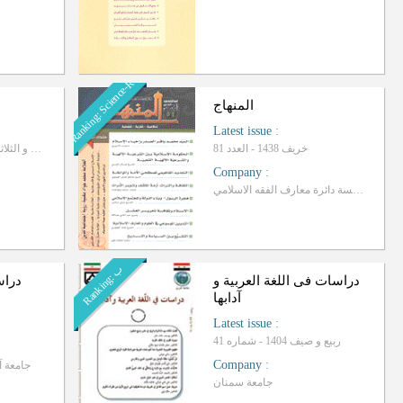
Ranking: Science-Research
المنهاج
Latest issue
:
خریف 1438 - العدد 81
السنة الثالثة و الثلاثون، شوال 1430 - العدد 3
Company
:
مؤسسة دائرة معارف الفقه الاسلامي
ب
R
a
n
k
i
n
g
:
دراسات فی اللغة العربیة و
دراس
آدابها
Latest issue
:
ربیع و صیف 1404 - شماره 41
Company
:
جامعة آ
جامعة سمنان