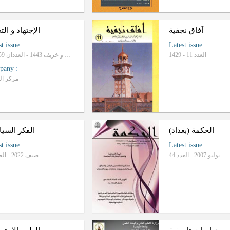
آفاق نجفیة
الإجتهاد و الت
st issue
:
Latest issue
:
1429 - العدد 11
صیف 1442 و خریف 1443 - العددان 59 و 60
pany
:
مرکز ال
الحکمة (بغداد)
الفکر السی
st issue
:
Latest issue
:
یولیو 2007 - العدد 44
صیف 2022 - العدد 82