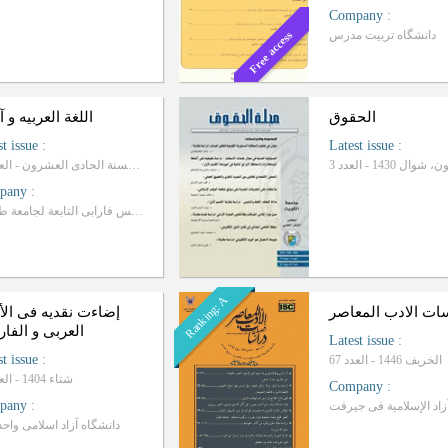
Company
:
دانشگاه تربیت مدرس
Free access
الحقوق
اللغة العربیه و آد
st issue
:
Latest issue
:
الشتاء 2026، السنة الحادی العشرون - العدد 67
pany
:
فردیس فارابی التابعة لجامعة طهران
Ranking: A
ات الادب المعاصر
إضاءت نقدیه فی الأ
العربی و الفا
Latest issue
:
st issue
:
الخریف 1446 - العدد 67
شتاء 1404 - العدد 60
Company
:
pany
:
زاد الإسلامیة فی جیرفت
دانشگاه آزاد اسلامی واح