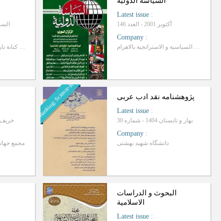
السیاسة الدولیة
Latest issue
:
أکتوبر 2001 - العدد 146
السنة 2017، تموز - 
Company
:
مرکز الدراسات السیاسیة و الاستراتجیة بالاهرام
تصدرها لجنة کتابة تاریخ العرب بجامعة دمشق
Ranking: Science-Research
پژوهشنامه نقد ادب عربی
Latest issue
:
بهار و تابستان 1404 - شماره 30
خریف و شتاء 
Company
:
دانشگاه شهید بهشتی
مجمع جهان
البحوث و الدراسات
الاسلامیة
Latest issue
: