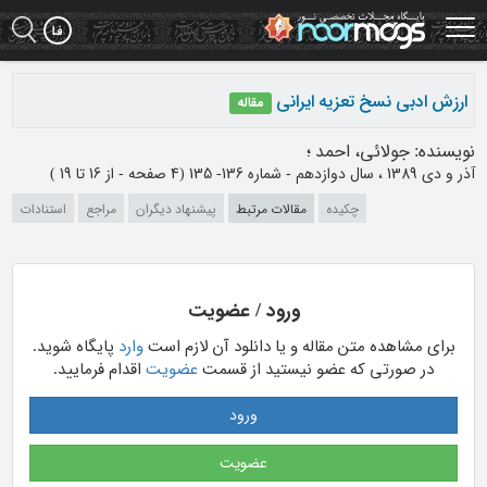
Ski
t
mai
conten
ارزش ادبی نسخ تعزیه ایرانی
مقاله
نویسنده
:
جولائی، احمد
؛
آذر و دی 1389 ، سال دوازدهم - شماره 136- 135
(‎4 صفحه -
از 16 تا 19
)
چکیده
مقالات مرتبط
پیشنهاد دیگران
مراجع
استنادات
ورود / عضویت
برای مشاهده متن مقاله و یا دانلود آن لازم است
وارد
پایگاه شوید.
در صورتی که عضو نیستید از قسمت
عضویت
اقدام فرمایید.
ورود
عضویت