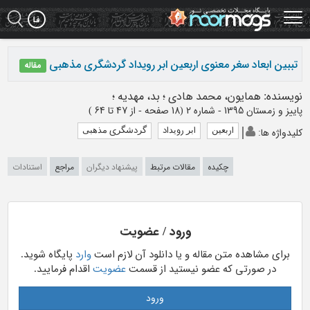
Ski
t
mai
conten
تببین ابعاد سغر معنوی اربعین ابر رویداد گردشگری مذهبی
مقاله
نویسنده
:
همایون، محمد هادی
؛
بد، مهدیه
؛
پاییز و زمستان 1395 - شماره 2
(‎18 صفحه -
از 47 تا 64
)
ارﺑﻌﯿﻦ
اﺑﺮ روﯾﺪاد
ﮔﺮدﺷﮕﺮی ﻣﺬﻫﺒﯽ
کلیدواژه ها
:
چکیده
مقالات مرتبط
پیشنهاد دیگران
مراجع
استنادات
ورود / عضویت
برای مشاهده متن مقاله و یا دانلود آن لازم است
وارد
پایگاه شوید.
در صورتی که عضو نیستید از قسمت
عضویت
اقدام فرمایید.
ورود