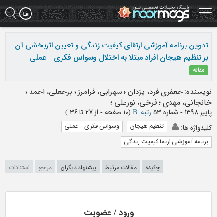
Ski
t
mai
conten
تدوین برنامه آموزشی ارتقای کیفیت زندگی و تعیین اثربخشی آن
بر تنظیم هیجان افراد مبتلا به اختلال وسواس فکری – عملی
مقاله
نویسنده
:
جعفری فرد، یزدان
؛
سهرابی، فرامرز
؛
برجعلی، احمد
؛
خانجانی، مهدی
؛
فرخی، نورعلی
؛
پاییز 1398 - شماره 53
رتبه: B
(‎10 صفحه -
از 27 تا 36
)
تنظیم هیجان
وسواس فکری – عملی
کلیدواژه ها
:
برنامه آموزشی ارتقا کیفیت زندگی
چکیده
مقالات مرتبط
پیشنهاد دیگران
مراجع
استنادات
ورود / عضویت