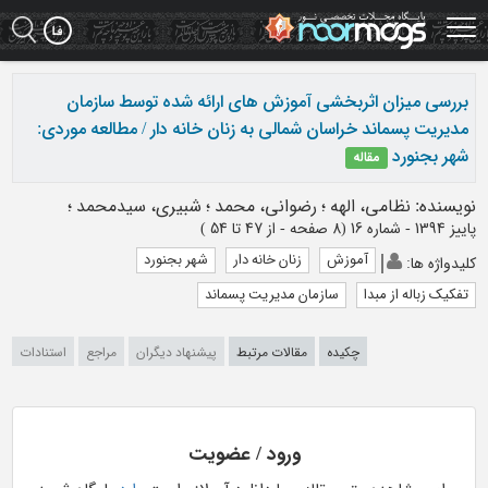
Ski
t
mai
conten
بررسی میزان اثربخشی آموزش های ارائه شده توسط سازمان
مدیریت پسماند خراسان شمالی به زنان خانه دار / مطالعه موردی:
شهر بجنورد
مقاله
نویسنده
:
نظامی، الهه
؛
رضوانی، محمد
؛
شبیری، سیدمحمد
؛
پاییز 1394 - شماره 16
(‎8 صفحه -
از 47 تا 54
)
آموزش
زنان خانه دار
شهر بجنورد
کلیدواژه ها
:
تفکیک زباله از مبدا
سازمان مدیریت پسماند
چکیده
مقالات مرتبط
پیشنهاد دیگران
مراجع
استنادات
ورود / عضویت