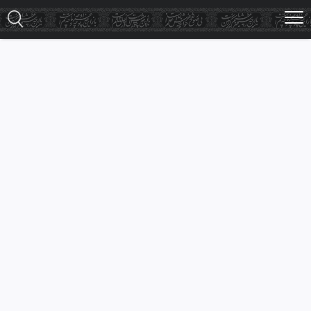
Ski
t
mai
conten