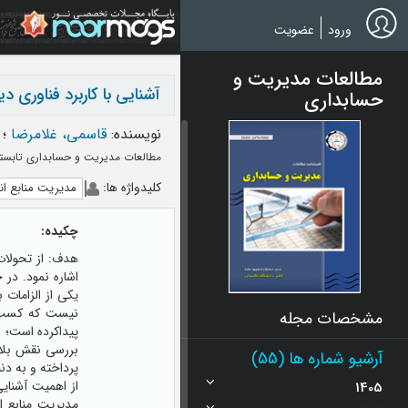
Ski
t
ورود
عضویت
mai
conten
مطالعات مدیریت و
آشنایی با کاربرد فناوری د
حسابداری
نویسنده
:
قاسمی، غلامرضا
؛
مطالعات مدیریت و حسابداری تابستان 1402، دوره نهم - شم
کلیدواژه ها
:
مدیریت منابع ان
چکیده:
هدف: از تحولات 
اشاره نمود. در 
یکی از الزامات 
نیست که کسب و
مشخصات مجله
پیداکرده است؛ ا
بررسی نقش بلاک
آرشیو شماره ها (55)
پرداخته و به دن
از اهمیت آشنایی
1405
مدیریت منابع ا