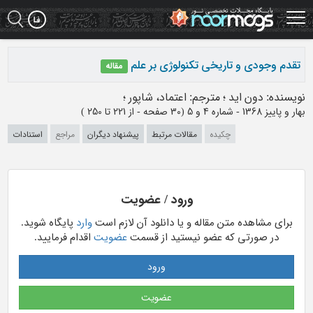
Ski
t
mai
conten
تقدم وجودی و تاریخی تکنولوژی بر علم
مقاله
نویسنده
:
دون اید
؛
مترجم
:
اعتماد، شاپور
؛
بهار و پاییز 1368 - شماره 4 و 5
(‎30 صفحه -
از 221 تا 250
)
چکیده
مقالات مرتبط
پیشنهاد دیگران
مراجع
استنادات
ورود / عضویت
برای مشاهده متن مقاله و یا دانلود آن لازم است
وارد
پایگاه شوید.
در صورتی که عضو نیستید از قسمت
عضویت
اقدام فرمایید.
ورود
عضویت