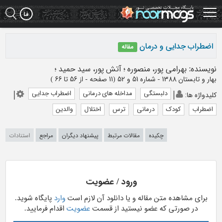
Ski
t
mai
conten
اضطراب جدایی و درمان
مقاله
نویسنده
:
بهرامی پور، منصوره
؛
آتش پور، سید حمید
؛
بهار و تابستان 1388 - شماره 51 و 52
(‎11 صفحه -
از 56 تا 66
)
دلبستگی
مداخله های درمانی
اضطراب جدایی
کلیدواژه ها
:
اضطراب
کودک
درمانی
ترس
اختلال
والدین
چکیده
مقالات مرتبط
پیشنهاد دیگران
مراجع
استنادات
ورود / عضویت
برای مشاهده متن مقاله و یا دانلود آن لازم است
وارد
پایگاه شوید.
در صورتی که عضو نیستید از قسمت
عضویت
اقدام فرمایید.