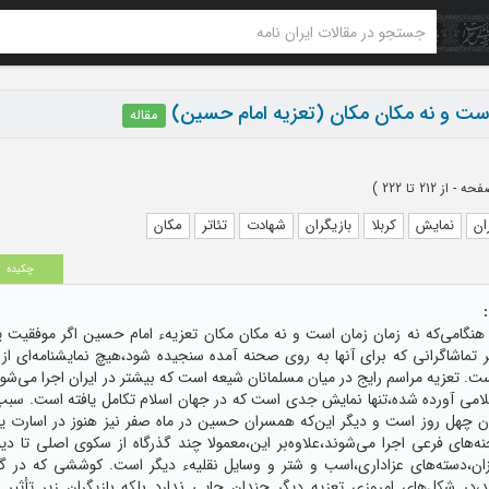
است و نه مکان مکان (تعزیه امام حسین)
مقاله
از 212 تا 222
)
ان
نمایش
کربلا
بازیگران
شهادت
تئاتر
مکان
چکیده
نگامی‌که نه زمان زمان است و نه مکان مکان‌ تعزیهء امام حسین اگر موفقیت یک 
ر تماشاگرانی که برای‌ آنها به روی صحنه آمده سنجیده شود،هیچ نمایشنامه‌ای‌ 
ت. تعزیه مراسم رایج در میان مسلمانان شیعه است که بیشتر در ایران‌ اجرا می‌شود 
لامی آورده شده،تنها نمایش جدی است که در جهان اسلام تکامل یافته است. سبب
ان چهل روز است و دیگر این‌که همسران حسین در ماه صفر نیز هنوز در اسارت یز
ه‌های فرعی اجرا می‌شوند،علاوه‌بر این،معمولا چند گذرگاه از سکوی اصلی تا دیو
بازان،دسته‌های‌ عزاداری،اسب و شتر و وسایل نقلیهء دیگر است. کوششی که در 
،در شکل‌های امروزی تعزیه دیگر چندان جایی ندارد بلکه بازیگران زیر تأثیر ت