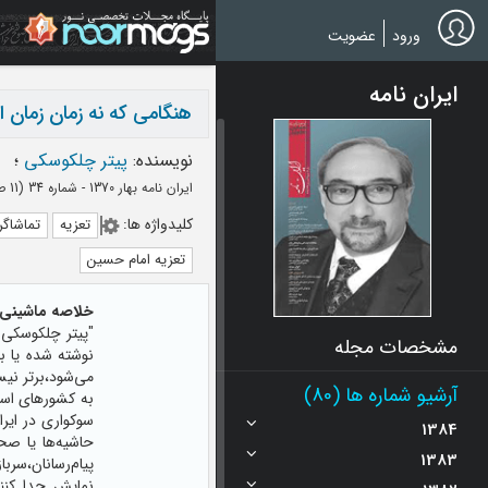
Ski
t
ورود
عضویت
mai
conten
ایران نامه
هنگامی که نه زمان زمان 
نویسنده
:
پیتر چلکوسکی
؛
ایران نامه بهار 1370 - شماره 34
(‎11 صفحه -
کلیدواژه ها
:
تعزیه
تماشاگر
تعزیه امام حسین
خلاصه ماشینی:
"پیتر چلکوسکی ه
مشخصات مجله
نوشته شده یا ب
می‌شود،برتر نیس
آرشیو شماره ها (80)
به کشورهای‌ اس
سوکواری در ایر
1384
حاشیه‌ها یا صحن
1383
پیام‌رسانان،سر
نمایش جدا کنند