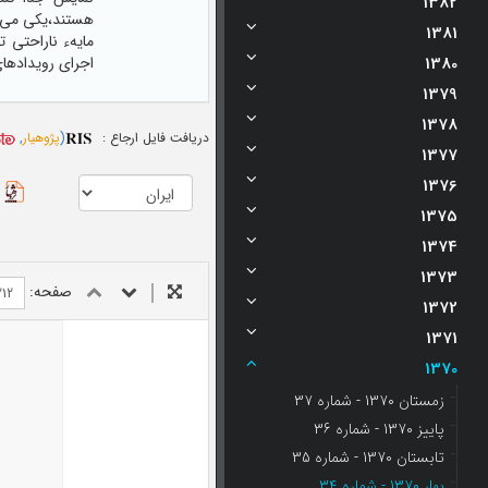
1382
هستند،یکی می‌کن
1381
مایهء ناراحتی 
اجرای‌ رویدادهای
1380
1379
1378
دریافت فایل ارجاع :
(
پژوهیار
,
1377
1376
1375
1374
1373
صفحه:
1372
1371
1370
زمستان 1370 - شماره 37
پاییز 1370 - شماره 36
تابستان 1370 - شماره 35
بهار 1370 - شماره 34