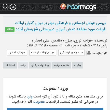
Ski
t
mai
conten
بررسی عوامل اجتماعی و فرهنگی موثر بر میزان گذران اوقات
فراغت مورد مطالعه دانش آموزان دبیرستانی شهرستان آباده
مقاله
نویسنده
:
خواجه نوری، بیژن
؛
مقدس، علی اصغر
؛
پاییز 1387 - شماره 2 - ویژه نامه
(‎24 صفحه -
از 133 تا 156
)
سرمایه ی فرهنگی
میزان اوقات فراغت
سرمایه نمادی
کلیدواژه ها
:
چکیده
مقالات مرتبط
پیشنهاد دیگران
مراجع
استنادات
ورود / عضویت
برای مشاهده متن مقاله و یا دانلود آن لازم است
وارد
پایگاه شوید.
در صورتی که عضو نیستید از قسمت
عضویت
اقدام فرمایید.