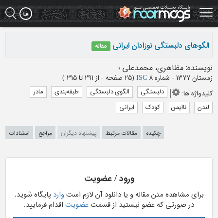
Ski
t
mai
conten
الگوهای دلبستگی نوزادان ایرانی
مقاله
نویسنده
:
مظاهری، محمدعلی
؛
زمستان 1377 - شماره 8
ISC
(‎25 صفحه -
از 291 تا 315
)
دلبستگی
الگوی دلبستگی
طبقه‌بندی
مادر
کلیدواژه ها
:
لندن
ناایمن
کودک
ایرانی
چکیده
مقالات مرتبط
پیشنهاد دیگران
مراجع
استنادات
ورود / عضویت
برای مشاهده متن مقاله و یا دانلود آن لازم است
وارد
پایگاه شوید.
در صورتی که عضو نیستید از قسمت
عضویت
اقدام فرمایید.