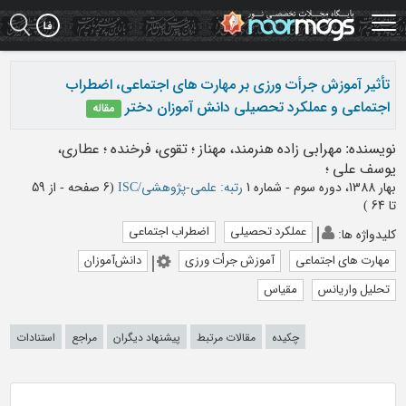
Ski
t
mai
conten
تأثیر آموزش جرأت ورزی بر مهارت های اجتماعی، اضطراب
اجتماعی و عملکرد تحصیلی دانش آموزان دختر
مقاله
نویسنده
:
مهرابی زاده هنرمند، مهناز
؛
تقوی، فرخنده
؛
عطاری،
یوسف علی
؛
بهار 1388، دوره سوم - شماره 1
رتبه: علمی-پژوهشی/ISC
(‎6 صفحه -
از 59
تا 64
)
عملکرد تحصیلی
اضطراب اجتماعی
کلیدواژه ها
:
مهارت های اجتماعی
آموزش جرأت ورزی
دانش‌آموزان
تحلیل واریانس
مقیاس
چکیده
مقالات مرتبط
پیشنهاد دیگران
مراجع
استنادات