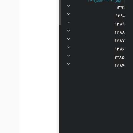
بهار 1392 - شماره 30
1391
1390
1389
1388
1387
1386
1385
1384