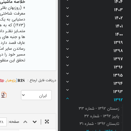
1404
خلاصه ماشینی:
1403
معرفت شناختی ش
1402
دستیابی به یک 
(١٩٧٣) که
1401
متمـایز نظـر دا
1400
ها و جنبه های ر
1399
عارف قصد دارد 
رساندن سایر امک
1398
مسیر خود را در
1397
تحقق این منظوم
1396
1395
دریافت فایل ارجاع :
(
پژوهیار
,
1394
1393
1392
زمستان 1392 - شماره 33
پاییز 1392 - شماره 32
صفحه:
تابستان 1392 - شماره 31