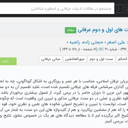
ت های اول و دوم عرفانی
مقاله
د علی اصغر
؛
حجتی زاده، راضیه
؛
3
ISC
(‎16 صفحه -
از 128 تا 143
)
لحکم
سنت اول و دوم
عبهرالعاشقین
مبانی عرفانی
چکیده
یان عرفان اسلامی، متناسب با هر عصر و روزگاری به اشکال گوناگونی، چه به لحا
ان گذاران سرشناس فرقه های عرفانی تقسیم شده است، شاید تقسیم آن به دو سنت
ور ابن عربی تا دوران حاضر را در برمی گیرد، از شمول بیشتری برخوردار ب
وه نظری و عملی در دو سنت عرفانی مذکور و تبیین این واقعیت است که چگونه
است، توانست با تبیین و تشریح اصولی شالوده های علمی و نظری خود، قوه ع
 که هم از مضامین پرکاربرد و هم از کلیدواژه های این دو سنت به شمار می آید،
 اکبر برگزیده ایم تا با مطالعه دیدگاه های هر یک در خصوص عشق، نتایج و با
 بررسی کنیم.