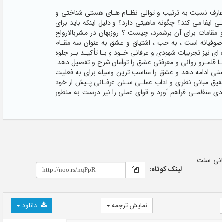
 یک از این دو عارف نسبت به ترتیب و توالی نظـام هـای هستی شناختی و
یفا می کند؟ چگونه ماهیتی دارد؟ و دلیل اینکه باید برای
مقامات برای آن برشمرد، چیست ؟ روزبهان در مشربالارواح
ت صوفیانه است ، به حب ، اشتیاق و عشق به عنوان سه مقـام
 ای نیز تجربیات شهودی و عرفانی خـود و بـا تأکیـد بـر جلوه
تـا قلمـرو روانی و معرفتی عشق را توأمان شرح و تفصیل دهد.
تی ادامه دهد و عشق را مناسب ترین وسیله برای به فعلیت
تلفیق مبانی نظری و آداب عملـی سـنن عرفـانی پـیش از خود
 منظمـی فراهم آورد و قوای عملی را نیز درست به منظور
جایگاه عشق در مبانی سنت
لینک کوتاه:
نمایش ترجمه
دانلود