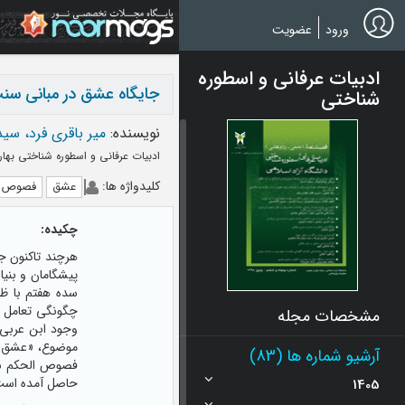
Ski
t
ورود
عضویت
mai
conten
ادبیات عرفانی و اسطوره
جایگاه عشق در مبانی سن
شناختی
نویسنده
:
میر باقری فرد، سی
ادبیات عرفانی و اسطوره شناختی بهار 1392 - شماره 0
کلیدواژه ها
:
عشق
فصوص ا
چکیده:
هرچند تاکنون جر
پیشگامان و بنی
سده هفتم با ظه
چگونگی تعامل ق
مشخصات مجله
وجود ابن عربی 
موضوع، «عشق» را
آرشیو شماره ها (83)
فصوص الحکم شیخ
حاصل آمده است،
1405