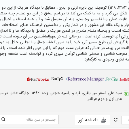
» (روزبهان بقلی ١٣٨٣: ١٣٨) توصیف این دایره ازلی و ابدی ، مطابق با دیدگاه هر
کل می گیرد و به ما کمک می کند تا دریابیم عشق در این دو نظـام چـه نقشـی ا
غایت عملی یـا تفسـیر وجـودی بـه آن متوسل شد و آن همه اصناف و احوال و 
 به هزار و یک مقام نیز مشهور و در شمار یکی از نخستین فرهنـگ هـای اصطلاحا
شـته اسـت و پنجـاه مقـام مندرج در ضمن هر یک را مطابق با دیدگاه ها و تا اندازه
وانی آنها توصیف کرده است ، در حالی کـه در عبهرالعاشـقین بـر آن بـوده اسـت 
با گزینش این طرح مسیر آتی خود را به سوی کشف جمال یـا تجلـی جلال به درس
انات می بیند، در حـالی که عرفان سنت دوم که با ابن عربی آغاز شده است ، با 
 معرفت شناسی و هستی شناسی توأمان سپری کرده و توانسته است فلسفه وجودی
ه فکری وجودی به کارگمارد.
)
,
,
سید علی اصغر میر باقری فرد و راضیه حجتی زاده. ۱۳۹۲. 
های اول و دوم عرفانی
لغتنامه نور