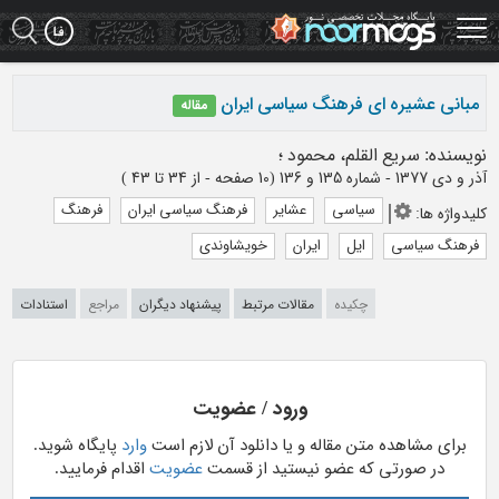
Ski
t
mai
conten
مبانی عشیره ای فرهنگ سیاسی ایران
مقاله
نویسنده
:
سریع القلم، محمود
؛
آذر و دي 1377 - شماره 135 و 136
(‎10 صفحه -
از 34 تا 43
)
سیاسی
عشایر
فرهنگ سیاسی ایران
فرهنگ
کلیدواژه ها
:
فرهنگ سیاسی
ایل
ایران
خویشاوندی
چکیده
مقالات مرتبط
پیشنهاد دیگران
مراجع
استنادات
ورود / عضویت
برای مشاهده متن مقاله و یا دانلود آن لازم است
وارد
پایگاه شوید.
در صورتی که عضو نیستید از قسمت
عضویت
اقدام فرمایید.