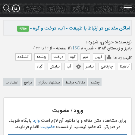
Ski
t
mai
conten
اماکن مقدس در ارتباط با طبیعت - آب، درخت و کوه -
مقاله
نویسنده
:
جوادی، شهره
؛
پاییز و زمستان 1386 - شماره 8
ISC
(‎11 صفحه -
از 12 تا 22
)
آیین
مهر
کوه
درخت
چشمه
آتشکده
کلیدواژه ها
:
اَناهیتا
چارتاقی
نیاسر
آب
نیایش
گیاه
چکیده
مقالات مرتبط
پیشنهاد دیگران
مراجع
استنادات
ورود / عضویت
برای مشاهده متن مقاله و یا دانلود آن لازم است
وارد
پایگاه شوید.
در صورتی که عضو نیستید از قسمت
عضویت
اقدام فرمایید.