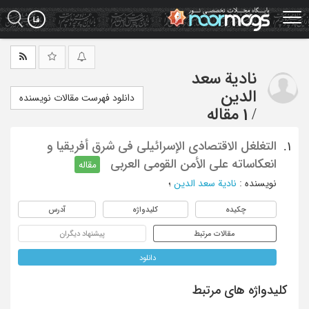
Ski
t
mai
conten
نادیة سعد
الدین
دانلود فهرست مقالات نویسنده
/
1 مقاله
التغلغل الاقتصادی الإسرائیلی فی شرق أفریقیا و
1.
انعکاساته علی الأمن القومی العربی
مقاله
نویسنده
:
نادیة سعد الدین
؛
چکیده
کلیدواژه
آدرس
مقالات مرتبط
پیشنهاد دیگران
دانلود
کلیدواژه های مرتبط