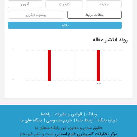
چکیده
کلیدواژه
آدرس
مقالات مرتبط
پیشنهاد دیگران
دانلود
روند انتشار مقاله
1
0
1370
وبلاگ |
قوانین و مقررات |
راهنما
درباره پایگاه |
ارتباط با ما |
حریم خصوصی |
پایگاه های ما
حقوق مادی و معنوی اين پايگاه متعلق به
مرکز تحقیقات کامپیوتری علوم اسلامی
است و نشر غیرمجاز