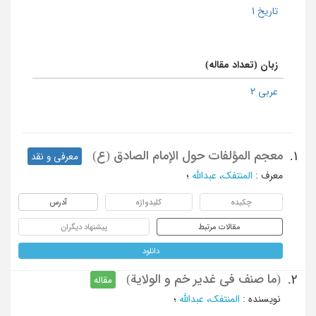
تاریخ 1
زبان (تعداد مقاله)
عربی 2
معجم المؤلفات حول الإمام الصادق (ع)
1.
معرفی و نقد
معرف
:
المنتفک، عبدالله
؛
چکیده
کلیدواژه
آدرس
مقالات مرتبط
پیشنهاد دیگران
دانلود
(ما صنف في غدیر خم و الولایة)
2.
مقاله
نویسنده
:
المنتفک، عبدالله
؛