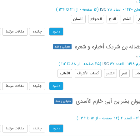
؛
1 - العدد 78
ISC
(‎16 صفحه -
از 121 تا 136
)
ع
الشعر
التاج
الحجاج
اللسان
چکیده
مقالات مرتبط
دانلود
ضالة بن شریک أخباره و شعره
معرفی و نقد
؛
- العدد 67
ISC
(‎25 صفحه -
از 88 تا 112
)
اب
شعر
الشعر
أنساب الأشراف
الأغانی
چکیده
مقالات مرتبط
دانلود
ان بشر بن أبی خازم الأسدی
معرفی و نقد
- العدد 4
(‎24 صفحه -
از 111 تا 134
)
چکیده
مقالات مرتبط
دانلود