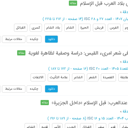
 بلاد العرب قبل الإسلام
مقاله
قة
؛
 العدد 27 و 28
ISC
(‎14 صفحه -
از 212 تا 225
)
وم
الفرس
قریش
الحیرة
الشام
بلاد الشام
کسری
القبائل
چکیده
مقالات مرتبط
دانلود
 فی شعر امریء القیس: دراسة وصفیة لظاهرة لغویة
مقاله
قة
؛
 1405 - العدد 20
ISC
(‎16 صفحه -
از 172 تا 187
)
طابقة
القصیدة
الشعر
الشاعر
علامة التأنیث
الالتفات
چکیده
مقالات مرتبط
دانلود
 عندالعرب: قبل الإسلام «داخل الجزیرة»
مقاله
قة
؛
عدد 15 و 16
ISC
(‎8 صفحه -
از 189 تا 196
)
فراء
قوم
سفیر
القبائل
الحرب
الأسر
قومه
الشاعر