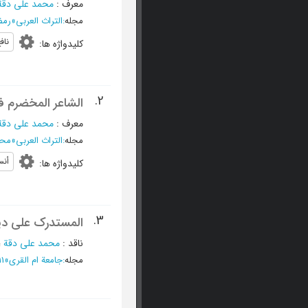
معرف
:
محمد علی دقة
مجله
:
التراث العربی
»
رمضان 420
ناف
کلیدواژه ها
:
2.
الشاعر المخضرم ف
معرف
:
محمد علی دقة
مجله
:
التراث العربی
»
محرم 1418 
أنس
کلیدواژه ها
:
3.
المستدرک علی دیو
ناقد
:
محمد علی دقة
؛
مجله
:
جامعة ام القری
»
1411 