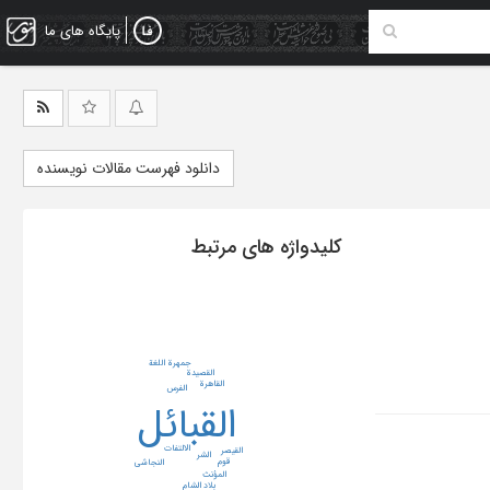
پایگاه های ما
دانلود فهرست مقالات نویسنده
کلیدواژه های مرتبط
جمهرة اللغة
القصیدة
القاهرة
الفرس
القبائل
الالتفات
القیصر
الشر
قوم
النجاشی
المؤنث
بلاد الشام