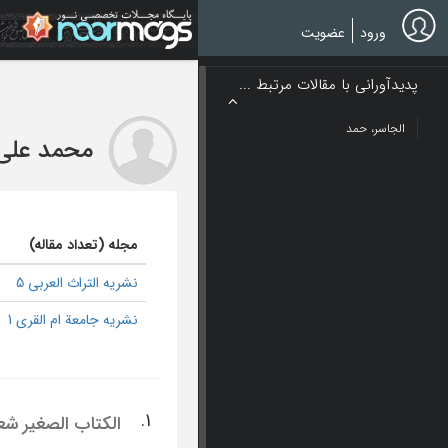
Ski
t
ورود
عضویت
mai
conten
پدیدآورانی با مقالات مرتبط ...
الجاسر، حمد
محمد علی 
مجله (تعداد مقاله)
نشریه التراث العربی 5
نشریه جامعة ام القری 1
1.
الکتاب الصغیر شع