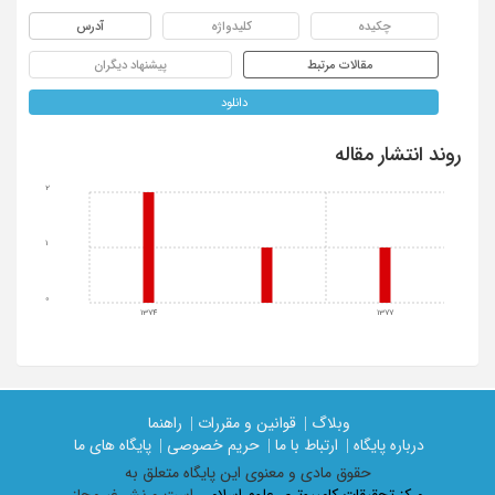
چکیده
کلیدواژه
آدرس
مقالات مرتبط
پیشنهاد دیگران
دانلود
روند انتشار مقاله
2
1
0
1374
1377
وبلاگ |
قوانین و مقررات |
راهنما
درباره پایگاه |
ارتباط با ما |
حریم خصوصی |
پایگاه های ما
حقوق مادی و معنوی اين پايگاه متعلق به
مرکز تحقیقات کامپیوتری علوم اسلامی
است و نشر غیرمجاز