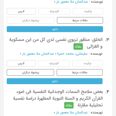
نویسنده
:
عبدالمنان ملا معمور بار
؛
چکیده
کلیدواژه
آدرس
مقالات مرتبط
پیشنهاد دیگران
دانلود
الخلق: منظور تربوی نفسی لدی کل من ابن مسکویة
3.
و الغزالی
مقاله
نویسنده
:
سلیمانی، محمد حمزة
؛
عبدالمنان ملا معمور بار
؛
چکیده
کلیدواژه
آدرس
مقالات مرتبط
پیشنهاد دیگران
دانلود
بعض ملامح السمات الوجدانیة النفسیة فی ضوء
4.
القرآن الکریم و السنة النبویة المطهرة دراسة نفسیة
تحلیلیة مقارنة
مقاله
نویسنده
:
عبدالمنان ملا معمور بار
؛