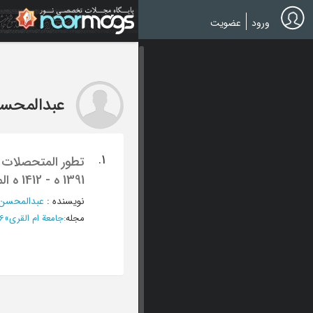
Ski
t
ورود
عضویت
mai
conten
عبدالمحسن
1.
تطور المتحصلات و
1391 ه - 1412 ه الموافق 1971 - 1992
نویسنده
:
عبدالمحسن 
مجله
:
جامعة ام القری
»
1416 