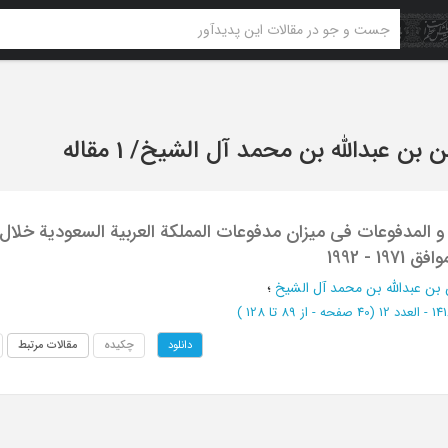
 بن عبدالله بن محمد آل الشیخ
/
1 مقاله
 المدفوعات فی میزان مدفوعات المملکة العربیة السعودیة خلال ا
بن عبدالله بن محمد آل الشیخ
؛
- العدد 12
(‎40 صفحه -
از 89 تا 128
)
چکیده
مقالات مرتبط
دانلود