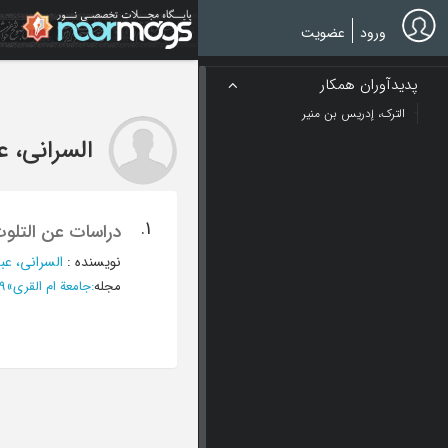
Ski
t
ورود
عضویت
mai
conten
پدیدآوران همکار
الترک، إدریس بن منیر
السرانی، ع
1.
دراسات عن التلوث 
نویسنده
:
السرانی، عبد
مجله
:
جامعة ام القری
»
1419 - ا