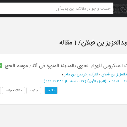
بدالعزیز بن قبلان
/
1 مقاله
المیکروبی للهواء الجوی بالمدینة المنورة فی أثناء موسم الحج
م
العزیز بن قبلان
؛
الترک، إدریس بن منیر
؛
لعدد 17 (الجزء الأول)
(‎76 صفحه -
از 389 تا 464
)
چکیده
مقالات مرتبط
دانلود