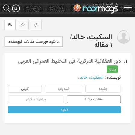
Ski
t
mai
conten
السکیت، خالد
/
دانلود فهرست مقالات نویسنده
1 مقاله
دور العقلانیة المرکزیة فی التخلیط العمرانی العربی
1.
مقاله
نویسنده
:
السکیت، خالد
؛
چکیده
کلیدواژه
آدرس
مقالات مرتبط
پیشنهاد دیگران
دانلود