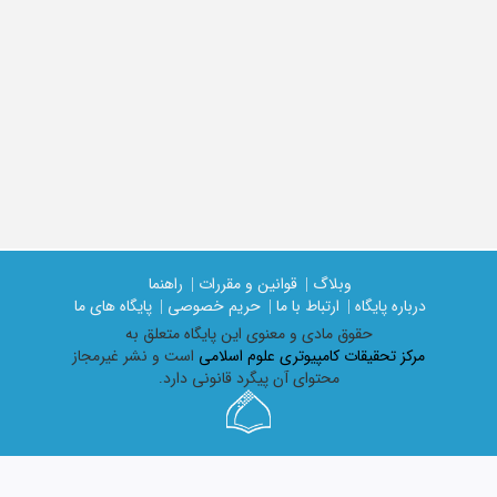
وبلاگ |
قوانین و مقررات |
راهنما
درباره پایگاه |
ارتباط با ما |
حریم خصوصی |
پایگاه های ما
حقوق مادی و معنوی اين پايگاه متعلق به
مرکز تحقیقات کامپیوتری علوم اسلامی
است و نشر غیرمجاز
محتوای آن پیگرد قانونی دارد.