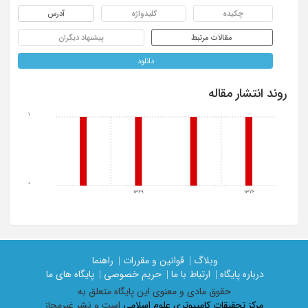
چکیده
کلیدواژه
آدرس
مقالات مرتبط
پیشنهاد دیگران
دانلود
روند انتشار مقاله
1
0
1369
1376
وبلاگ |
قوانین و مقررات |
راهنما
درباره پایگاه |
ارتباط با ما |
حریم خصوصی |
پایگاه های ما
حقوق مادی و معنوی اين پايگاه متعلق به
مرکز تحقیقات کامپیوتری علوم اسلامی
است و نشر غیرمجاز