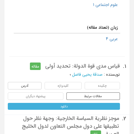
علوم اجتماعی 1
زبان (تعداد مقاله)
عربی 4
قیاس مدی قوة الدولة: تحدید أولی
1.
مقاله
نویسنده
:
صدقة یحیی فاضل
؛
چکیده
کلیدواژه
آدرس
مقالات مرتبط
پیشنهاد دیگران
دانلود
موجز نظریة السیاسة الخارجیة: وجهة نظر حول
2.
تطبیقها علی دول مجلس التعاون لدول الخلیج
العربیة