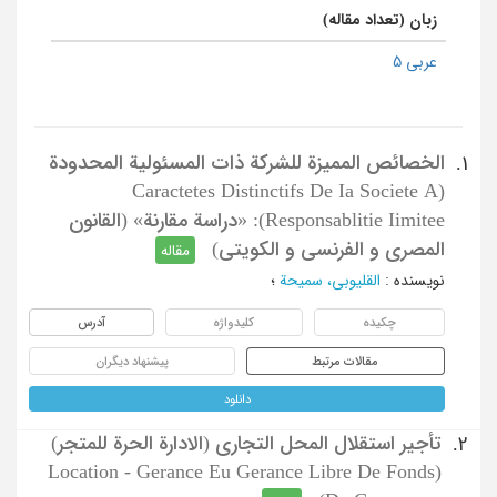
زبان (تعداد مقاله)
عربی 5
الخصائص الممیزة للشرکة ذات المسئولیة المحدودة
1.
(Caractetes Distinctifs De Ia Societe A
Responsablitie Iimitee): «دراسة مقارنة» (القانون
المصری و الفرنسی و الکویتی)
مقاله
نویسنده
:
القلیوبی، سمیحة
؛
چکیده
کلیدواژه
آدرس
مقالات مرتبط
پیشنهاد دیگران
دانلود
تأجیر استقلال المحل التجاری (الادارة الحرة للمتجر)
2.
(Location - Gerance Eu Gerance Libre De Fonds