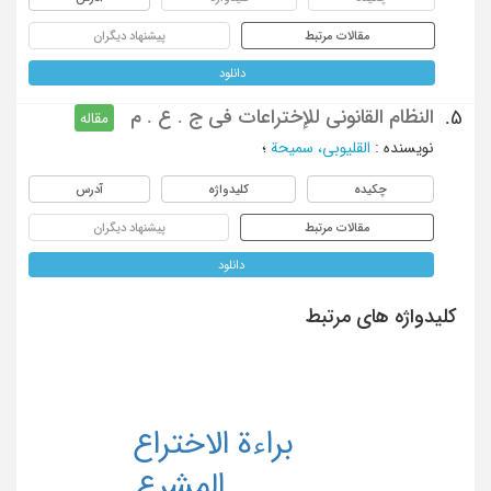
مقالات مرتبط
پیشنهاد دیگران
دانلود
النظام القانونی للإختراعات فی ج . ع . م
5.
مقاله
نویسنده
:
القلیوبی، سمیحة
؛
چکیده
کلیدواژه
آدرس
مقالات مرتبط
پیشنهاد دیگران
دانلود
کلیدواژه های مرتبط
براءة الاختراع
المشرع