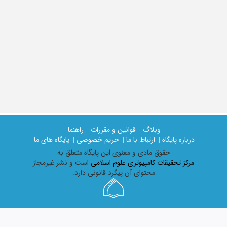
وبلاگ |
قوانین و مقررات |
راهنما
درباره پایگاه |
ارتباط با ما |
حریم خصوصی |
پایگاه های ما
حقوق مادی و معنوی اين پايگاه متعلق به
مرکز تحقیقات کامپیوتری علوم اسلامی
است و نشر غیرمجاز
محتوای آن پیگرد قانونی دارد.