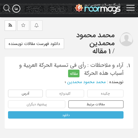
Ski
t
mai
conten
محمد محمود
محمدین
دانلود فهرست مقالات نویسنده
/
1 مقاله
آراء و ملاحظات : رأی فی تسمیة الحرکة العربیة و
1.
أسباب هذه الحرکة
مقاله
نویسنده
:
محمد محمود محمدین
؛
چکیده
کلیدواژه
آدرس
مقالات مرتبط
پیشنهاد دیگران
دانلود