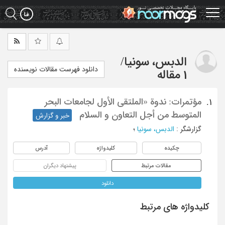
Ski
t
mai
conten
الدبس، سونیا
/
دانلود فهرست مقالات نویسنده
1 مقاله
مؤتمرات: ندوة «الملتقی الأول لجامعات البحر
1.
المتوسط من أجل التعاون و السلام
خبر و گزارش
گزارشگر
:
الدبس، سونیا
؛
چکیده
کلیدواژه
آدرس
مقالات مرتبط
پیشنهاد دیگران
دانلود
کلیدواژه های مرتبط