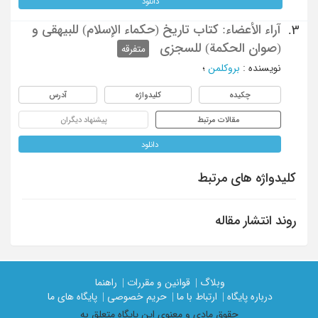
دانلود
آراء الأعضاء: کتاب تاریخ (حکماء الإسلام) للبیهقی و
3.
(صوان الحکمة) للسجزی
متفرقه
نویسنده
:
بروکلمن
؛
چکیده
کلیدواژه
آدرس
مقالات مرتبط
پیشنهاد دیگران
دانلود
کلیدواژه های مرتبط
روند انتشار مقاله
وبلاگ |
قوانین و مقررات |
راهنما
درباره پایگاه |
ارتباط با ما |
حریم خصوصی |
پایگاه های ما
حقوق مادی و معنوی اين پايگاه متعلق به