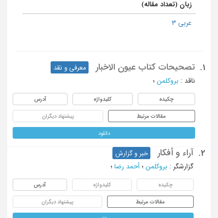
زبان (تعداد مقاله)
عربی 3
تصحیحات کتاب عیون الاخبار
1.
معرفی و نقد
ناقد
:
بروکلمن
؛
چکیده
کلیدواژه
آدرس
مقالات مرتبط
پیشنهاد دیگران
دانلود
آراء و أفکار
2.
خبر و گزارش
گزارشگر
:
بروکلمن
؛
أحمد رضا
؛
چکیده
کلیدواژه
آدرس
مقالات مرتبط
پیشنهاد دیگران