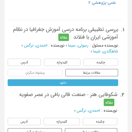
علمی-پژوهشی 2
بررسی تطبیقی برنامه درسی آموزش جغرافیا در نظام
1.
آموزشی ایران با فنلاند
مقاله
نویسنده مسئول
:
رسولی، سیما
؛
نویسنده
:
احمدی، نرگس
؛
شاهگلدی، شیما
؛
چکیده
کلیدواژه
آدرس
مقالات مرتبط
پیشنهاد دیگران
دانلود
شکوفایی هنر - صنعت قالی بافی در عصر صفویه
2.
مقاله
نویسنده
:
احمدی، نرگس
؛
چکیده
کلیدواژه
آدرس
مقالات مرتبط
پیشنهاد دیگران