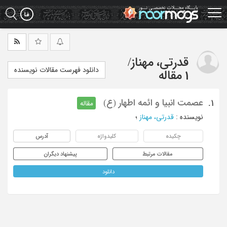
Ski
t
mai
conten
قدرتی، مهناز
/
دانلود فهرست مقالات نویسنده
1 مقاله
عصمت انبیا و ائمه اطهار (ع)
1.
مقاله
نویسنده
:
قدرتی، مهناز
؛
چکیده
کلیدواژه
آدرس
مقالات مرتبط
پیشنهاد دیگران
دانلود