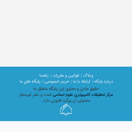
وبلاگ |
قوانین و مقررات |
راهنما
درباره پایگاه |
ارتباط با ما |
حریم خصوصی |
پایگاه های ما
حقوق مادی و معنوی اين پايگاه متعلق به
مرکز تحقیقات کامپیوتری علوم اسلامی
است و نشر غیرمجاز
محتوای آن پیگرد قانونی دارد.