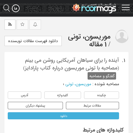
Ski
t
mai
conten
موریسون، تونی
دانلود فهرست مقالات نویسنده
/
1 مقاله
آینده را برای سیاهان آمریکایی روشن می بینم
1.
(مصاحبه با تونی موریسون درباره کتاب پارادایز)
گفتگو و مصاحبه
مصاحبه شونده
:
موریسون، تونی
؛
چکیده
کلیدواژه
آدرس
مقالات مرتبط
پیشنهاد دیگران
دانلود
کلیدواژه های مرتبط