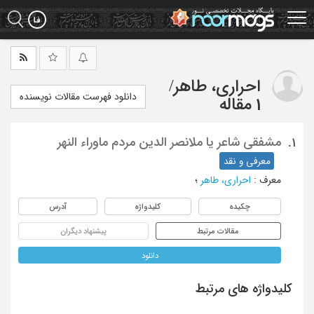
Ski
t
mai
conten
احراری، طاهر
/
دانلود فهرست مقالات نویسنده
1 مقاله
مشفقی شاعر یا ملانصر الدین مردم ماوراء النهر
1.
معرفی و نقد
معرف
:
احراری، طاهر
؛
چکیده
کلیدواژه
آدرس
مقالات مرتبط
پیشنهاد دیگران
دانلود
کلیدواژه های مرتبط