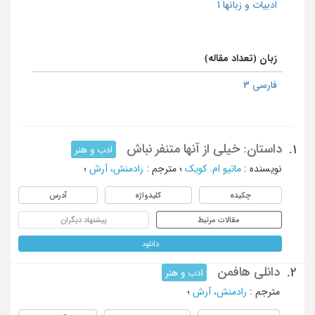
ادبیات و زبانها 1
زبان (تعداد مقاله)
فارسی 3
داستان: خیلی از آنها متنفر نباش
1.
ادب و هنر
نویسنده
:
ماتیو ام. کویک
؛
مترجم
:
رادمنش، آرش
؛
چکیده
کلیدواژه
آدرس
مقالات مرتبط
پیشنهاد دیگران
دانلود
دانلی هافمن
2.
ادب و هنر
مترجم
:
رادمنش، آرش
؛