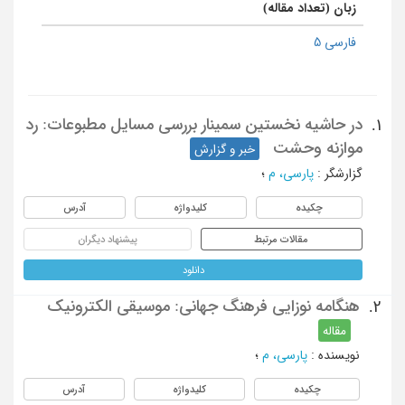
زبان (تعداد مقاله)
فارسی 5
در حاشیه نخستین سمینار بررسی مسایل مطبوعات: رد
1.
موازنه وحشت
خبر و گزارش
گزارشگر
:
پارسی، م
؛
چکیده
کلیدواژه
آدرس
مقالات مرتبط
پیشنهاد دیگران
دانلود
هنگامه نوزایی فرهنگ جهانی: موسیقی الکترونیک
2.
مقاله
نویسنده
:
پارسی، م
؛
چکیده
کلیدواژه
آدرس