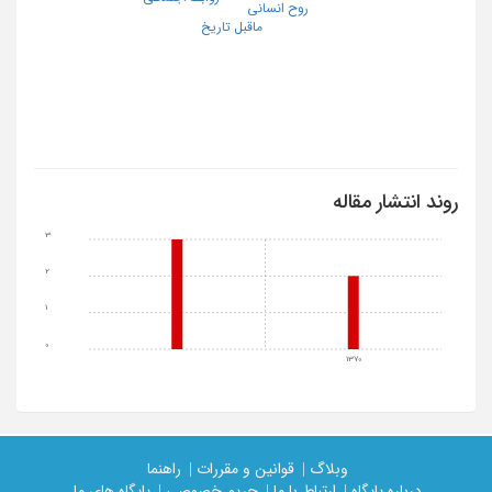
روح انسانی
ماقبل تاریخ
روند انتشار مقاله
3
2
1
0
1370
وبلاگ |
قوانین و مقررات |
راهنما
درباره پایگاه |
ارتباط با ما |
حریم خصوصی |
پایگاه های ما