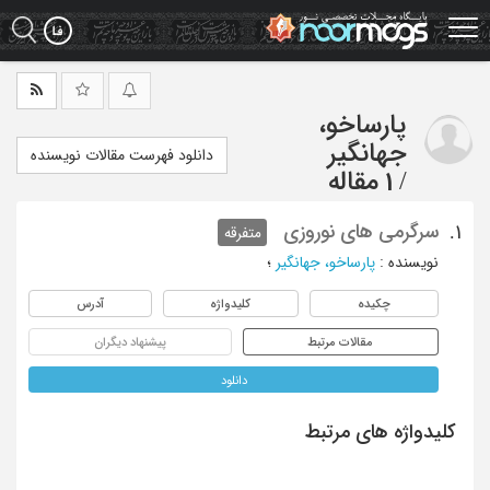
Ski
t
mai
conten
پارساخو،
جهانگیر
دانلود فهرست مقالات نویسنده
/
1 مقاله
سرگرمی های نوروزی
1.
متفرقه
نویسنده
:
پارساخو، جهانگیر
؛
چکیده
کلیدواژه
آدرس
مقالات مرتبط
پیشنهاد دیگران
دانلود
کلیدواژه های مرتبط