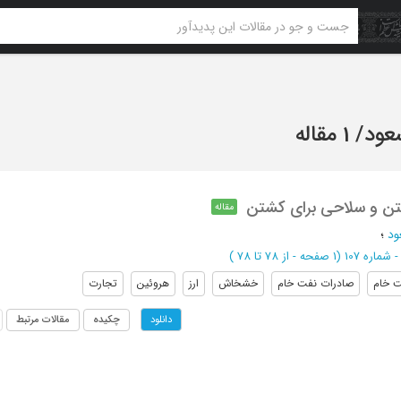
عود
/
1 مقاله
ختن و سلاحی برای کشتن
مقاله
ود
؛
(‎1 صفحه -
از 78 تا 78
)
 خام
صادرات نفت خام
خشخاش
ارز
هروئین
تجارت
چکیده
مقالات مرتبط
دانلود