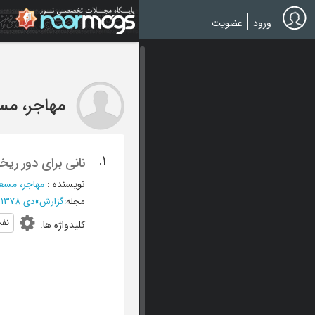
Ski
t
ورود
عضویت
mai
conten
مهاجر، مس
1.
نانی برای دور ری
نویسنده
:
مهاجر، مسع
مجله
:
گزارش
»
دی 1378 - شماره 107
نفت
کلیدواژه ها
: