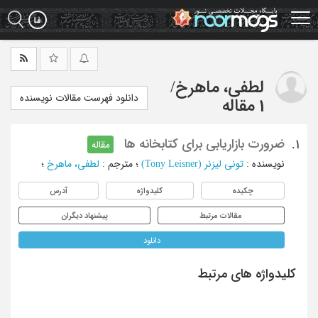
Ski
t
mai
conten
لطفی، ماهرخ
/
دانلود فهرست مقالات نویسنده
1 مقاله
ضرورت بازاریابی برای کتابخانه ها
1.
مقاله
نویسنده
:
تونی لیزنر (Tony Leisner)
؛
مترجم
:
لطفی، ماهرخ
؛
چکیده
کلیدواژه
آدرس
مقالات مرتبط
پیشنهاد دیگران
دانلود
کلیدواژه های مرتبط