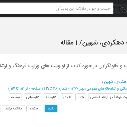
 دهکردی، شهین
/
1 مقاله
 و قانونگرایی در حوزه کتاب از اولویت های وزارت فرهنگ و ارشا
هکردی، شهین
؛
انی و کتابخانه‌های عمومی
»
بهار 1377 - شماره 28
ISC
(‎2 صفحه -
از 113 تا 114
)
رت فرهنگ و ارشاد اسلامی
کتاب
کتابدار
کتابخانه
کتابخوانی
توسعه
چکیده
مقالات مرتبط
دانلود