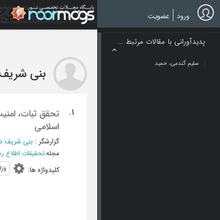
Ski
t
ورود
عضویت
mai
conten
پدیدآورانی با مقالات مرتبط ...
سلیم گندمی، حمید
بنی شریف
1.
تحقق ثبات، امنیت
اسلامی
گزارشگر
:
بنی شریف د
مجله
:
تحقیقات اطلاع رس
وزا
کلیدواژه ها
: