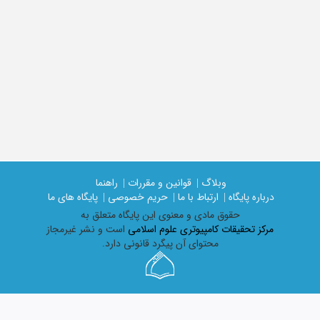
وبلاگ |
قوانین و مقررات |
راهنما
درباره پایگاه |
ارتباط با ما |
حریم خصوصی |
پایگاه های ما
حقوق مادی و معنوی اين پايگاه متعلق به
مرکز تحقیقات کامپیوتری علوم اسلامی
است و نشر غیرمجاز
محتوای آن پیگرد قانونی دارد.