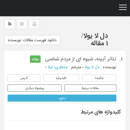
Ski
t
mai
conten
دل لا یولا
/
دانلود فهرست مقالات نویسنده
1 مقاله
تئاتر آیینه، شیوه ای از مردم شناسی
1.
مقاله
نویسنده
:
دل لا یولا
؛
مترجم
:
منتظری، لیلا
؛
چکیده
کلیدواژه
آدرس
مقالات مرتبط
پیشنهاد دیگران
دانلود
کلیدواژه های مرتبط