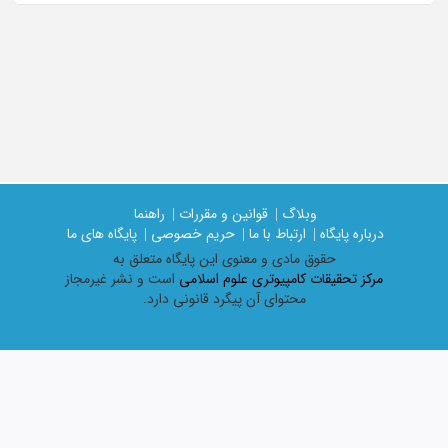
وبلاگ |
قوانین و مقررات |
راهنما
درباره پایگاه |
ارتباط با ما |
حریم خصوصی |
پایگاه های ما
حقوق مادی و معنوی اين پايگاه متعلق به
مرکز تحقیقات کامپیوتری علوم اسلامی
است و نشر غیرمجاز
محتوای آن پیگرد قانونی دارد.