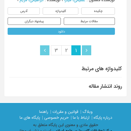
چکیده
کلیدواژه
آدرس
مقالات مرتبط
پیشنهاد دیگران
دانلود
3
2
1
کلیدواژه های مرتبط
روند انتشار مقاله
وبلاگ |
قوانین و مقررات |
راهنما
درباره پایگاه |
ارتباط با ما |
حریم خصوصی |
پایگاه های ما
حقوق مادی و معنوی اين پايگاه متعلق به
مرکز تحقیقات کامپیوتری علوم اسلامی
است و نشر غیرمجاز