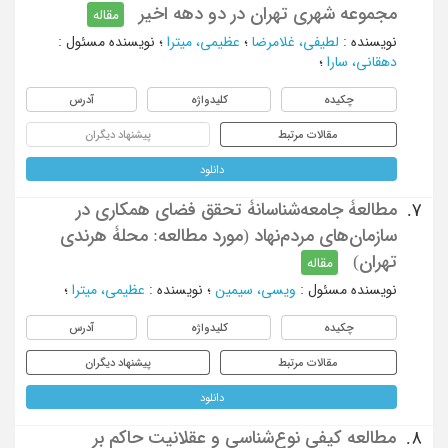
مجموعه شهری تهران در دو دهه اخیر
مقاله
نویسنده
:
لطیفی، غلامرضا
؛
عظیمی، میترا
؛
نویسنده مسئول
:
دهقانی، سارا
؛
چکیده
کلیدواژه
آدرس
مقالات مرتبط
پیشنهاد دیگران
دانلود
مطالعۀ‌ جامعه‌شناسانۀ تحقق فضای همکاری در
7.
سازمان‌های مردم‌نهاد (مورد مطالعه: محلۀ هرندی
تهران)
مقاله
نویسنده مسئول
:
ویسی، سیمین
؛
نویسنده
:
عظیمی، میترا
؛
چکیده
کلیدواژه
آدرس
مقالات مرتبط
پیشنهاد دیگران
دانلود
مطالعه کیفی نوع‌شناسی و عقلانیت حاکم بر
8.