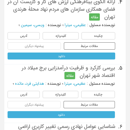
ارائۀ الگوی بینافرهنگی ارزش های کار و کاربست آن در
4.
فضای همکاری سازمان های مردم نهاد محلۀ هرندی
تهران
مقاله
نویسنده مسئول
:
عظیمی، میترا
؛
نویسنده
:
ویسی، سیمین
؛
چکیده
کلیدواژه
آدرس
مقالات مرتبط
پیشنهاد دیگران
دانلود
بررسی کارکرد و ظرفیت درآمدزایی برج میلاد در
5.
اقتصاد شهر تهران
مقاله
نویسنده مسئول
:
عظیمی، میترا
؛
نویسنده
:
هدایتی فرد، مائده
؛
چکیده
کلیدواژه
آدرس
مقالات مرتبط
پیشنهاد دیگران
دانلود
شناسایی عوامل نهادی رسمی تغییر کاربری اراضی
6.