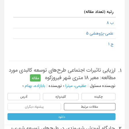
رتبه (تعداد مقاله)
ب 8
علمی-پژوهشی 5
ج 1
ارزیابی تاثیرات اجتماعی طرح‌های توسعه کالبدی مورد
1.
مطالعه: معبر 18 متری شهر فیروزکوه
مقاله
نویسنده مسئول
:
عظیمی، میترا
؛
نویسنده
:
بابازاده، بهنام
؛
چکیده
کلیدواژه
آدرس
مقالات مرتبط
پیشنهاد دیگران
دانلود
جایگاه آموزش شهروندی در طرح‌های توسعه‌‌ شهری؛
2.