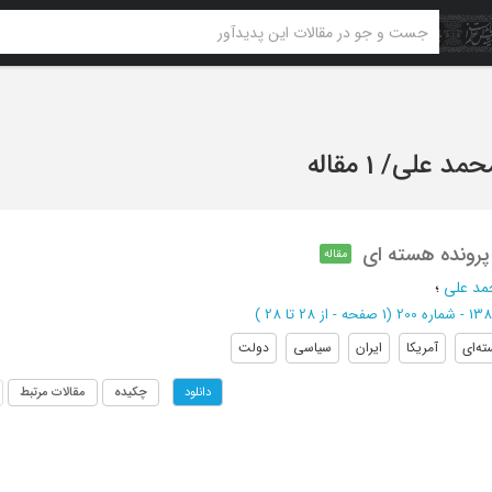
محمد علی
/
1 مقاله
 پرونده هسته ای
مقاله
مد علی
؛
(‎1 صفحه -
از 28 تا 28
)
ه‌ای
آمریکا
ایران
سیاسی
دولت
چکیده
مقالات مرتبط
دانلود