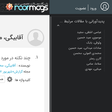
Ski
t
ورود
عضویت
mai
conten
پدیدآورانی با مقالات مرتبط ...
عباسی اشلقی، مجید
آقابیگی، 
موسوی، سید حسین
وثوقی، بابک
سادات میدانی، سید حسین
محمدی الموتی، محسن
1.
چند نکته در مورد
کارن رستر
سلاما، سامی
نویسنده
:
آقابیگی، مح
مینایی، مهدی
مجله
:
گزارش
»
شهریور 1387 - شماره 200
هست
کلیدواژه ها
: